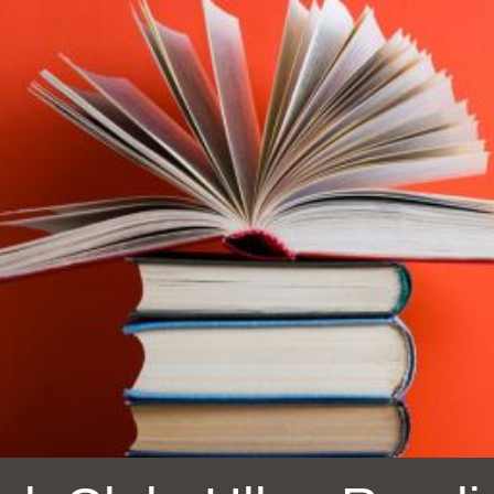
Ocean View 海
Richmond/參議
景區圖書分館
員 Milton Marks
列治文區圖書分
館
OMI 流動圖書館
Sunset日落區圖
Ortega 圖書分館
書分館
Park 圖書分館
Treasure Island
金銀島借書亭
Parkside 圖書分
館
Visitacion Valley