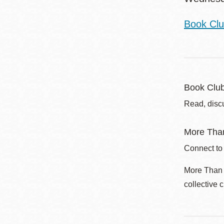
Book Club
Book Clu
Read, disc
More Than
Connect to
More Than a
collective 