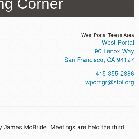
ng Corner
West Portal Teen's Area
West Portal
ss
190 Lenox Way
San Francisco
,
CA
94127
t
415-355-2886
hone
wpomgr@sfpl.org
 James McBride. Meetings are held the third