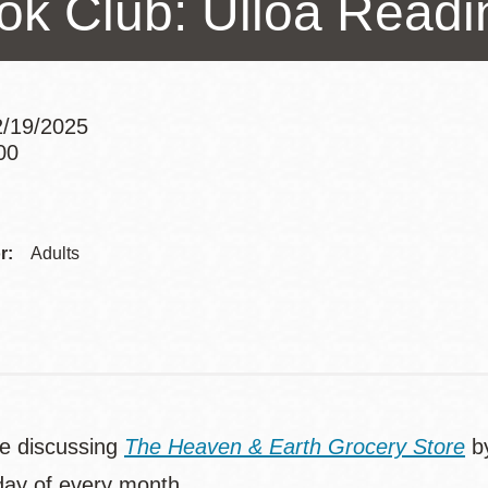
ok Club: Ulloa Readi
訪谷區圖書分館
Portola寳多拉區
圖書分館
West Portal 圖
書分館
/19/2025
Potrero 寳翠麗
00
山圖書分館
Addre
Western
Addition 西增區
Presidio 普西迪
圖書分館
Contac
r:
Adults
奧圖書分館
Telep
虛擬圖書館
流動圖書館/ 流
動外展服務
be discussing
The Heaven & Earth Grocery Store
by
ay of every month.