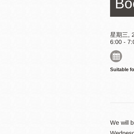
Bo
Mission米慎區
Chinatown 華埠/
圖書分館
麥禮謙圖書分館
Mission Bay 米
星期三, 2
Eureka Valley 尤
慎灣區圖書分館
6:00 - 7:
里卡谷/Harvey
Milk 紀念圖書分
Noe Valley
館
/Sally Brunn 諾
Suitable fo
谷區圖書分館
Excelsior圖書分
館
North Beach北
岸區圖書分館
Glen Park 格倫
公園區圖書分館
We will 
Wednesd