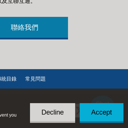
以及互聯互通
。
聯絡我們
傳統目錄
常見問題
Chat
Social
with US
Decline
Accept
event you
Menu