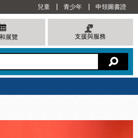
Utility
兒童
青少年
申領圖書證
Menu
支援與服務
和展覽
分館主頁
星期六
 下午
10 上午 - 6 下午
查看所有