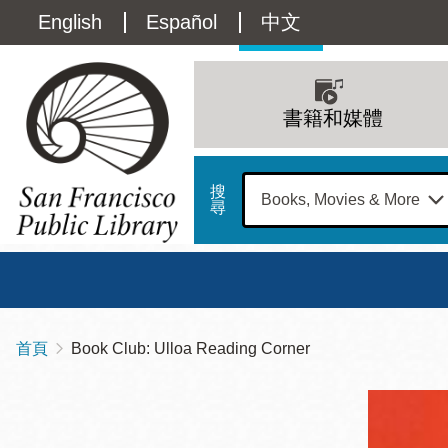
移
Language
English
Español
中文
至
主
switcher
內
Main
容
(Content)
navigation
書籍和媒體
搜
尋
總圖
書館
首頁
Book Club: Ulloa Reading Corner
導
Address
100
航
星期日
星期一
星
Larkin
12 下午 - 6 下午
9 上午 - 6 下午
9 
連
Street