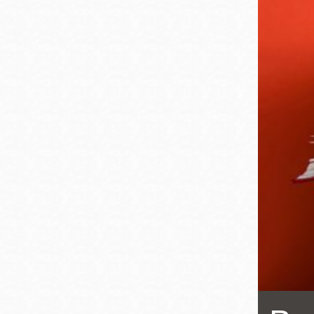
San
結
Francisco
,
CA
94102
總圖書館
Golden Gate
Valley 圖書分館
Anza 圖書分館
Ingleside 英格賽
區圖書分館
Bayview /Linda
Brooks-Burton
灣景區圖書分館
Marina 圖書分館
Bernal Heights
Merced 圖書分
貝納崗區圖書分
館
館