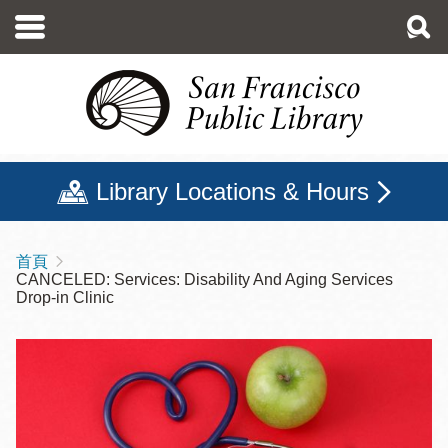
移
至
主
內
容
Library Locations & Hours
首頁
導
CANCELED: Services: Disability And Aging Services
航
Drop-in Clinic
連
結