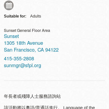
Suitable for:
Adults
Sunset General Floor Area
Sunset
Address
1305 18th Avenue
San Francisco
,
CA
94122
Contact
415-355-2808
Telephone
sunmgr@sfpl.org
年長者或殘障人士服務諮詢站
該活動將以粵語/普通話進行。 Language of the