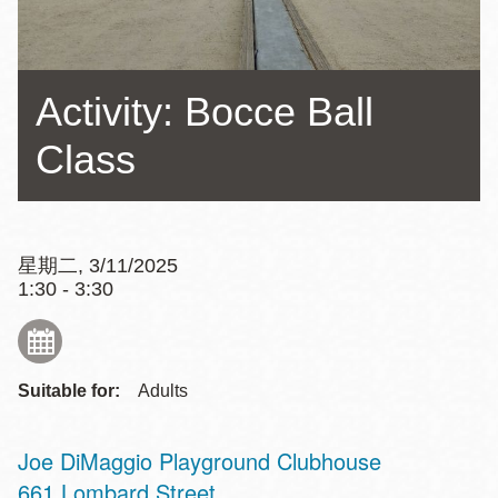
Activity: Bocce Ball
Class
星期二, 3/11/2025
1:30 - 3:30
Suitable for:
Adults
Joe DiMaggio Playground Clubhouse
Address
661 Lombard Street