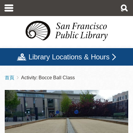
移
至
主
內
容
Library Locations & Hours
首頁
Activity: Bocce Ball Class
導
航
連
結