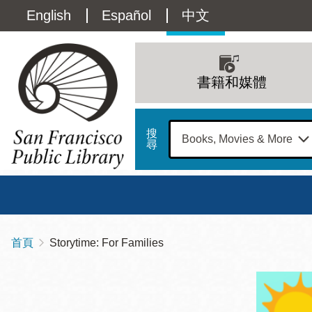
移
Language
English
Español
中文
至
主
switcher
內
Main
容
(Content)
navigation
書籍和媒體
搜
尋
總圖
書館
首頁
Storytime: For Families
導
Address
100
航
星期日
星期一
星
Larkin
12 下午 - 6 下午
9 上午 - 6 下午
9 
連
Street