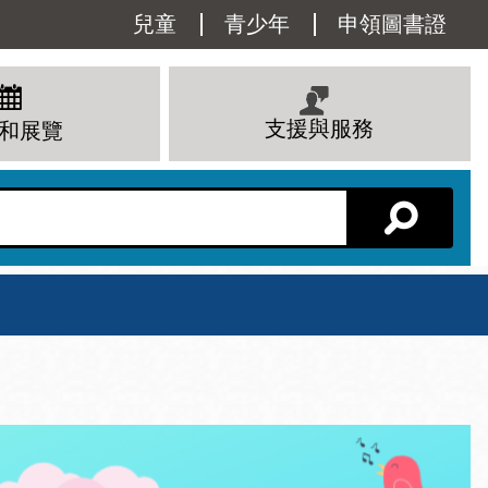
Utility
兒童
青少年
申領圖書證
Menu
支援與服務
和展覽
分館主頁
星期六
 下午
10 上午 - 6 下午
查看所有