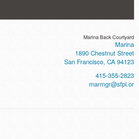
Marina Back Courtyard
Marina
ss
1890 Chestnut Street
San Francisco
,
CA
94123
t
415-355-2823
hone
marmgr@sfpl.or