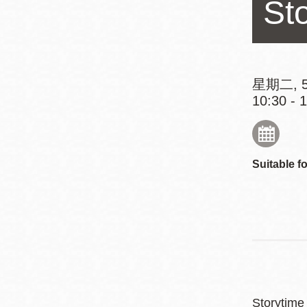
St
Mission米慎區
Chinatown 華埠/
圖書分館
麥禮謙圖書分館
Mission Bay 米
Eureka Valley 尤
慎灣區圖書分館
星期二, 5
10:30 - 
里卡谷/Harvey
Milk 紀念圖書分
Noe Valley
館
/Sally Brunn 諾
谷區圖書分館
Suitable fo
Excelsior圖書分
館
North Beach北
岸區圖書分館
Glen Park 格倫
公園區圖書分館
Storytime 