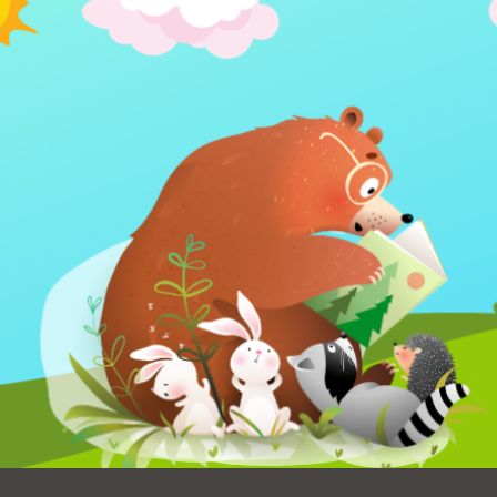
Ocean View 海
Richmond/參議
景區圖書分館
員 Milton Marks
列治文區圖書分
館
OMI 流動圖書館
Sunset日落區圖
Ortega 圖書分館
書分館
Park 圖書分館
Treasure Island
金銀島借書亭
Parkside 圖書分
館
Visitacion Valley