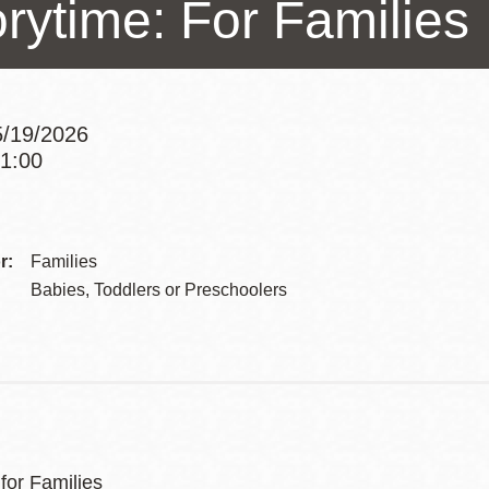
orytime: For Families
訪谷區圖書分館
Portola寳多拉區
圖書分館
West Portal 圖
書分館
/19/2026
Potrero 寳翠麗
11:00
山圖書分館
Addre
Western
Addition 西增區
Presidio 普西迪
圖書分館
Contac
r:
Families
奧圖書分館
Telep
Babies, Toddlers or Preschoolers
虛擬圖書館
流動圖書館/ 流
動外展服務
for Families