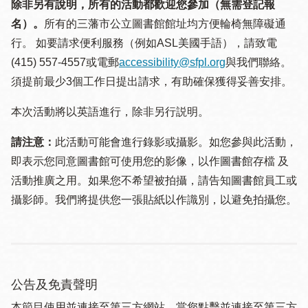
除非另有說明，所有的活動都歡迎您參加（無需登記報
名）。
所有的三藩市公立圖書館館址均方便輪椅無障礙通
行。 如要請求便利服務（例如ASL美國手語），請致電
(415) 557-4557或電郵
accessibility@sfpl.org
與我們聯絡。
須提 前最少3個工作日提出請求，有助確保獲得妥善安排。
本次活動將以英語進行，除非另行説明。
請注意：
此活動可能會進行錄影或攝影。如您參與此活動，
即表示您同意圖書館可使用您的影像，以作圖書館存檔 及
活動推廣之用。如果您不希望被拍攝，請告知圖書館員工或
攝影師。我們將提供您一張貼紙以作識別，以避免拍攝您。
公告及免責聲明
本節目使用並連接至第三方網站。當您點擊並連接至第三方