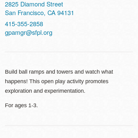
Address
2825 Diamond Street
San Francisco
,
CA
94131
Contact
415-355-2858
Telephone
gpamgr@sfpl.org
Build ball ramps and towers and watch what
happens! This open play activity promotes
exploration and experimentation.
For ages 1-3.