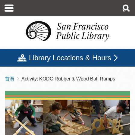
移
至
主
內
容
Library Locations & Hours
首頁
Activity: KODO Rubber & Wood Ball Ramps
導
航
連
結