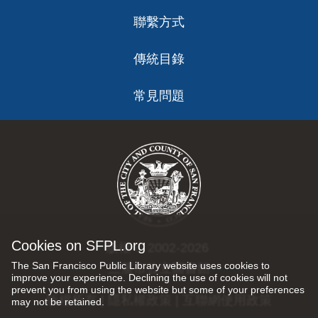
聯繫方式
傳統目錄
常見問題
Cookies on SFPL.org
版權 © 2002-2026
The San Francisco Public Library website uses cookies to
三藩市公立圖書館
improve your experience. Declining the use of cookies will not
prevent you from using the website but some of your preferences
版權所有 |
隱私權政策
|
互聯網使用政策
may not be retained.