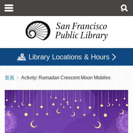
移
至
主
內
容
Library Locations & Hours
首頁
Activity: Ramadan Crescent Moon Mobiles
導
航
連
結