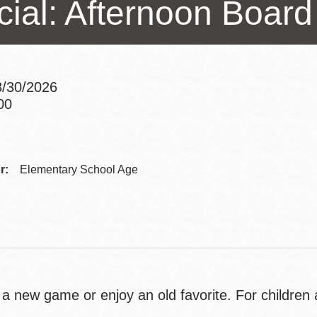
cial: Afternoon Boar
訪谷區圖書分館
Portola寳多拉區
圖書分館
West Portal 圖
書分館
/30/2026
Potrero 寳翠麗
00
山圖書分館
Addre
Western
Addition 西增區
Presidio 普西迪
圖書分館
Contac
r:
Elementary School Age
奧圖書分館
Telep
虛擬圖書館
流動圖書館/ 流
動外展服務
a new game or enjoy an old favorite. For children 