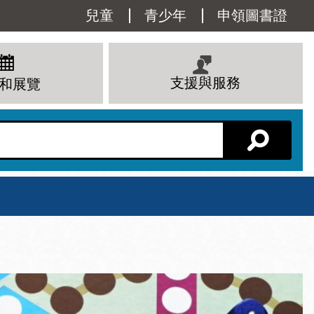
Utility
兒童
青少年
申領圖書證
Menu
支援與服務
和展覽
分館主頁
星期六
 下午
10 上午 - 6 下午
查看所有