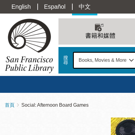
移
Language
English
Español
中文
至
主
switcher
內
Main
容
(Content)
navigation
書籍和媒體
搜
尋
總圖
書館
首頁
Social: Afternoon Board Games
導
Address
100
航
星期日
星期一
星
Larkin
12 下午 - 6 下午
9 上午 - 6 下午
9 
連
Street