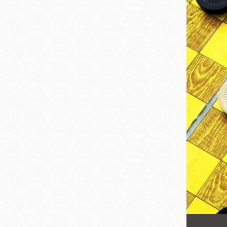
San
結
Francisco
,
CA
94102
總圖書館
Golden Gate
Valley 圖書分館
Anza 圖書分館
Ingleside 英格賽
區圖書分館
Bayview /Linda
Brooks-Burton
灣景區圖書分館
Marina 圖書分館
Bernal Heights
Merced 圖書分
貝納崗區圖書分
館
館