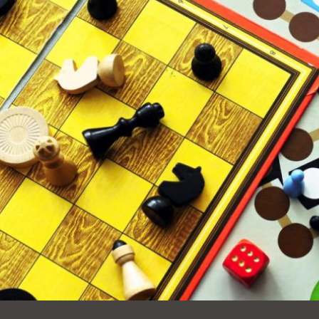
Ocean View 海
Richmond/參議
景區圖書分館
員 Milton Marks
列治文區圖書分
館
OMI 流動圖書館
Sunset日落區圖
Ortega 圖書分館
書分館
Park 圖書分館
Treasure Island
金銀島借書亭
Parkside 圖書分
館
Visitacion Valley