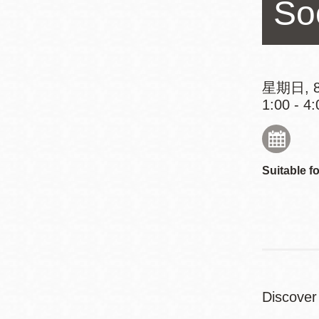
So
Mission米慎區
Chinatown 華埠/
圖書分館
麥禮謙圖書分館
Mission Bay 米
Eureka Valley 尤
慎灣區圖書分館
星期日, 8
1:00 - 4:
里卡谷/Harvey
Milk 紀念圖書分
Noe Valley
館
/Sally Brunn 諾
谷區圖書分館
Suitable fo
Excelsior圖書分
館
North Beach北
岸區圖書分館
Glen Park 格倫
公園區圖書分館
Discover 