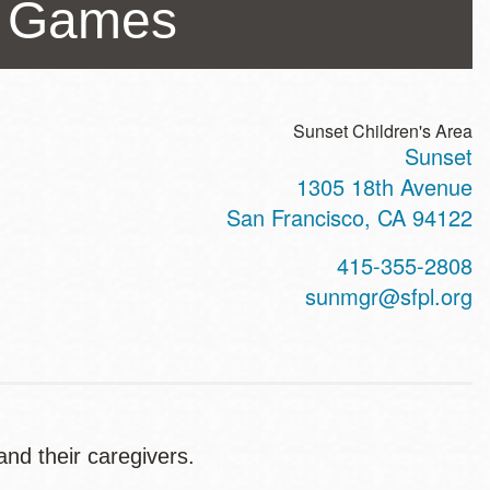
d Games
Sunset Children's Area
Sunset
ss
1305 18th Avenue
San Francisco
,
CA
94122
t
415-355-2808
hone
sunmgr@sfpl.org
and their caregivers.