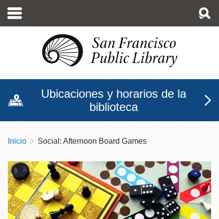
Pasar
al
contenido
principal
Ubicaciones y horarios de la
biblioteca
Inicio
Social: Afternoon Board Games
Sobrescribir
enlaces
de
ayuda
a