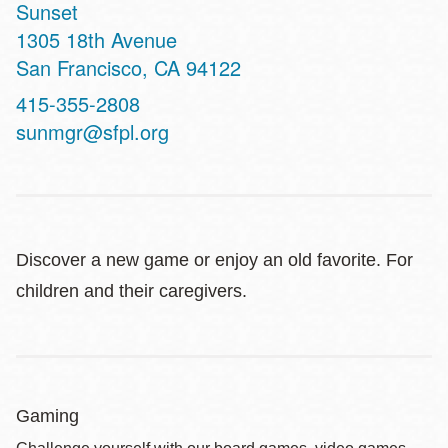
Sunset
Address
1305 18th Avenue
San Francisco
,
CA
94122
Contact
415-355-2808
Telephone
sunmgr@sfpl.org
Discover a new game or enjoy an old favorite. For
children and their caregivers.
Gaming