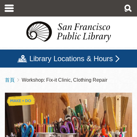
移
至
主
內
容
Library Locations & Hours
首頁
Workshop: Fix-it Clinic, Clothing Repair
導
航
連
結