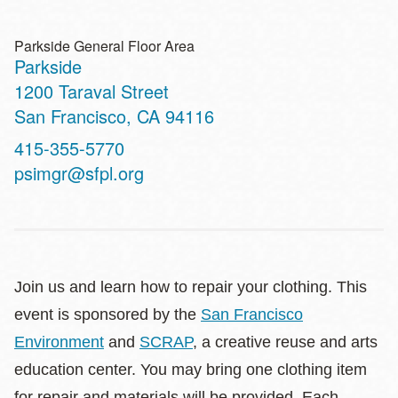
Parkside General Floor Area
Parkside
Address
1200 Taraval Street
San Francisco
,
CA
94116
Contact
415-355-5770
Telephone
psimgr@sfpl.org
Join us and learn how to repair your clothing. This
event is sponsored by the
San Francisco
Environment
and
SCRAP
, a creative reuse and arts
education center. You may bring one clothing item
for repair and materials will be provided. Each