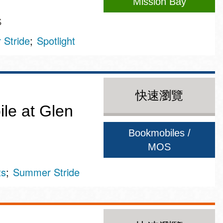
Mission Bay
S
Stride
Spotlight
快速瀏覽
le at Glen
Bookmobiles /
MOS
ts
Summer Stride