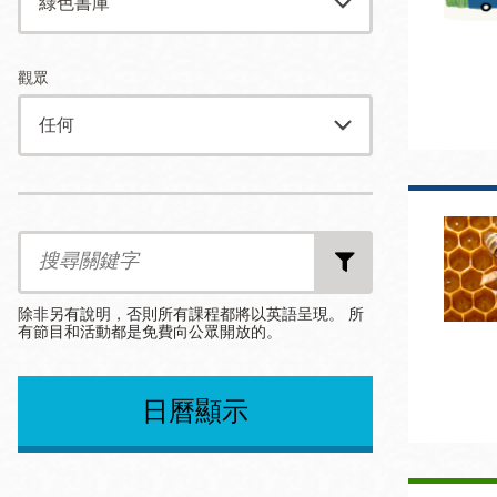
Mission米慎區
Chinatown 華埠/
圖書分館
麥禮謙圖書分館
觀眾
Mission Bay 米
Eureka Valley 尤
慎灣區圖書分館
里卡谷/Harvey
Milk 紀念圖書分
Date
Date
Date
Noe Valley
from
to
End
館
After
/Sally Brunn 諾
Search
by
谷區圖書分館
Keywords
Excelsior圖書分
除非另有說明，否則所有課程都將以英語呈現。 所
館
有節目和活動都是免費向公眾開放的。
North Beach北
岸區圖書分館
Select
Select
per
Glen Park 格倫
an
an
page
日曆顯示
Option
Option
公園區圖書分館