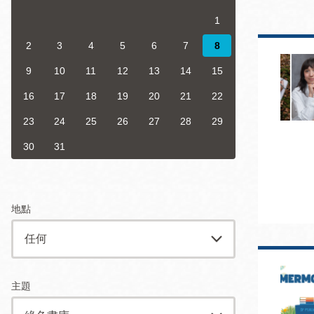
San
結
1
Francisco
,
CA
94102
2
3
4
5
6
7
8
9
10
11
12
13
14
15
總圖書館
Golden Gate
16
17
18
19
20
21
22
Valley 圖書分館
23
24
25
26
27
28
29
Anza 圖書分館
Ingleside 英格賽
30
31
區圖書分館
Bayview /Linda
Brooks-Burton
灣景區圖書分館
Marina 圖書分館
地點
Bernal Heights
Merced 圖書分
貝納崗區圖書分
館
主題
館