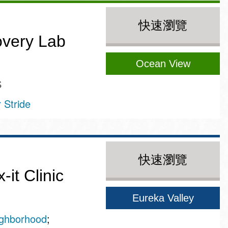
快速瀏覽
overy Lab
Ocean View
S
Stride
快速瀏覽
it Clinic
Eureka Valley
ghborhood