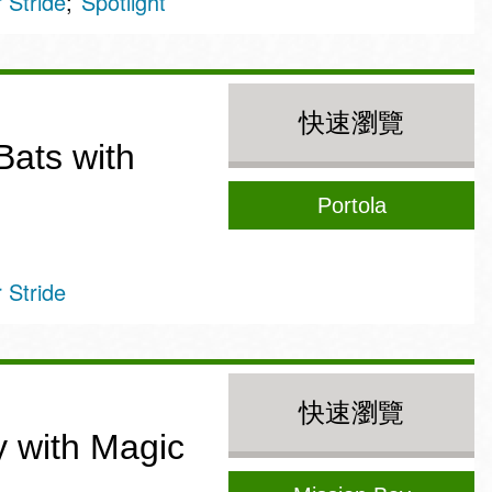
Stride
Spotlight
快速瀏覽
Bats with
Portola
Stride
快速瀏覽
y with Magic