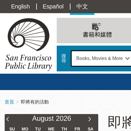
移
Language
English
Español
中文
至
主
switcher
內
Main
容
(Content)
navigation
書籍和媒體
搜
尋
總圖
書館
首頁
即將有的活動
導
Address
100
航
Filter & Sort Results
Calendar
Calendar
星期日
星期一
星
August
2026
即
Larkin
Filter
Filter
12 下午 - 6 下午
9 上午 - 6 下午
9 
連
Street
SU
MO
TU
WE
TH
FR
SA