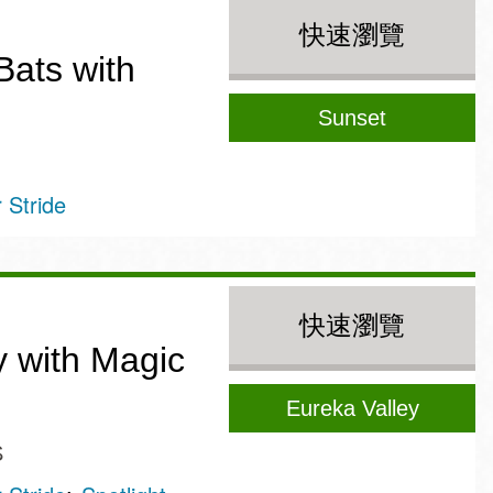
快速瀏覽
Bats with
Sunset
Stride
快速瀏覽
y with Magic
Eureka Valley
S