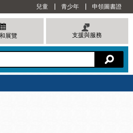
Utility
兒童
青少年
申領圖書證
Menu
支援與服務
和展覽
分館主頁
星期六
 下午
10 上午 - 6 下午
查看所有