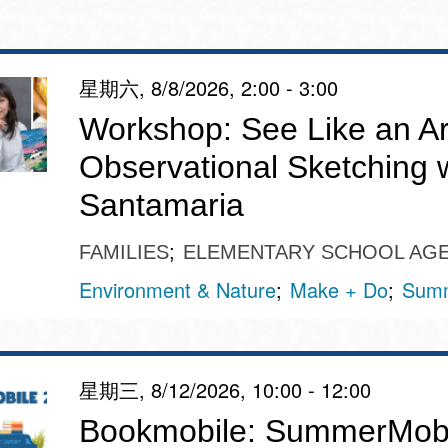
星期六, 8/8/2026, 2:00 - 3:00
Ocean View 海
Richmond/參議
Workshop: See Like an Art
景區圖書分館
員 Milton Marks
Observational Sketching 
列治文區圖書分
Santamaria
館
OMI 流動圖書館
FAMILIES
ELEMENTARY SCHOOL AG
Sunset日落區圖
Ortega 圖書分館
Environment & Nature
Make + Do
Summ
書分館
Park 圖書分館
Treasure Island
金銀島借書亭
星期三, 8/12/2026, 10:00 - 12:00
Parkside 圖書分
Bookmobile: SummerMobi
館
Visitacion Valley