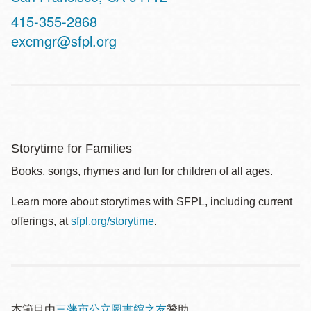
Contact
415-355-2868
Telephone
excmgr@sfpl.org
Storytime for Families
Books, songs, rhymes and fun for children of all ages.
Learn more about storytimes with SFPL, including current
offerings, at
sfpl.org/storytime
.
本節目由
三藩市公立圖書館之友
贊助。