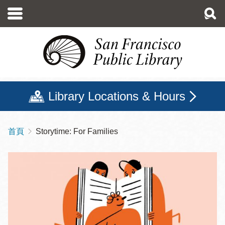
移
至
主
內
容
Library Locations & Hours
首頁
Storytime: For Families
導
航
連
結