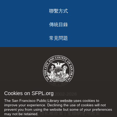
聯繫方式
傳統目錄
常見問題
Cookies on SFPL.org
版權 © 2002-2026
The San Francisco Public Library website uses cookies to
三藩市公立圖書館
improve your experience. Declining the use of cookies will not
prevent you from using the website but some of your preferences
版權所有 |
隱私權政策
|
互聯網使用政策
may not be retained.