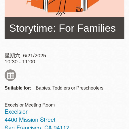
Storytime: For Families
星期六, 6/21/2025
10:30 - 11:00
Suitable for:
Babies, Toddlers or Preschoolers
Excelsior Meeting Room
Excelsior
Address
4400 Mission Street
San Francisco
,
CA
94112