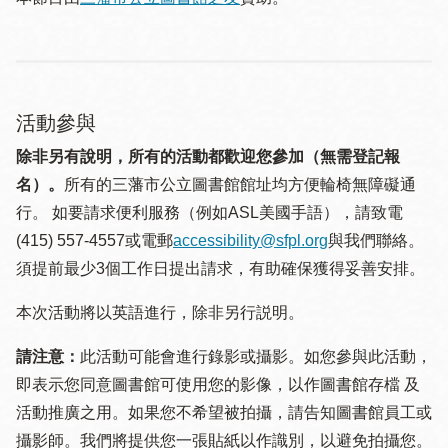
活動參與
除非另有說明，所有的活動都歡迎您參加（無需登記報
名）。
所有的三藩市公立圖書館館址均方便輪椅無障礙通
行。 如要請求便利服務（例如ASL美國手語），請致電
(415) 557-4557或電郵
accessibility@sfpl.org
與我們聯絡。
須提 前最少3個工作日提出請求，有助確保獲得妥善安排。
本次活動將以英語進行，除非另行説明。
請注意：
此活動可能會進行錄影或攝影。如您參與此活動，
即表示您同意圖書館可使用您的影像，以作圖書館存檔 及
活動推廣之用。如果您不希望被拍攝，請告知圖書館員工或
攝影師。我們將提供您一張貼紙以作識別，以避免拍攝您。