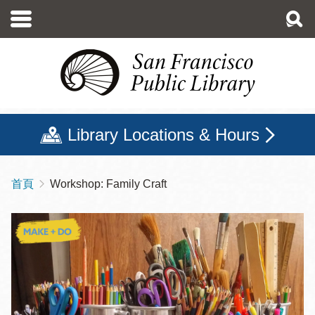
移
至
主
內
容
Library Locations & Hours
首頁
Workshop: Family Craft
導
航
連
結