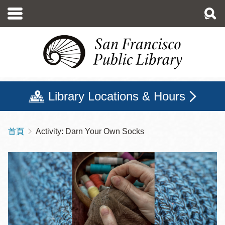
移
至
主
內
容
Library Locations & Hours
首頁
Activity: Darn Your Own Socks
導
航
連
結