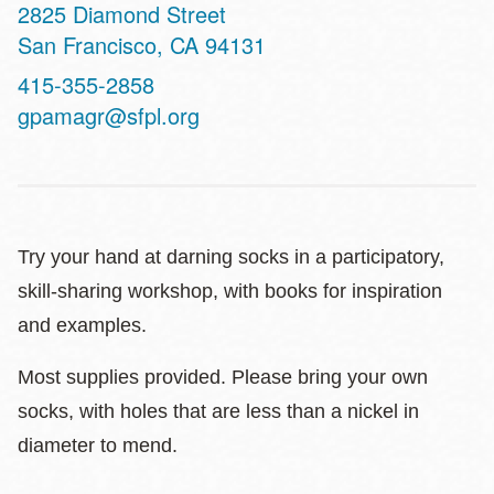
Address
2825 Diamond Street
San Francisco
,
CA
94131
Contact
415-355-2858
Telephone
gpamagr@sfpl.org
Try your hand at darning socks in a participatory,
skill-sharing workshop, with books for inspiration
and examples.
Most supplies provided. Please bring your own
socks, with holes that are less than a nickel in
diameter to mend.