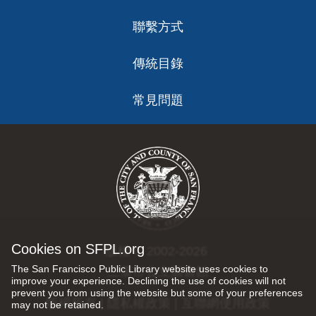
聯繫方式
傳統目錄
常見問題
Cookies on SFPL.org
版權 © 2002-2026
The San Francisco Public Library website uses cookies to
三藩市公立圖書館
improve your experience. Declining the use of cookies will not
prevent you from using the website but some of your preferences
版權所有 |
隱私權政策
|
互聯網使用政策
may not be retained.