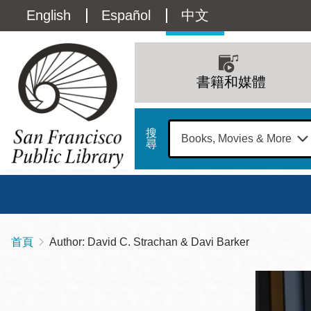
移
Language
English
Español
中文
至
主
switcher
內
Main
容
(Content)
navigation
書籍和媒體
搜
尋
總圖
書館
首頁
Author: David C. Strachan & Davi Barker
導
Address
100
航
星期日
星期一
星
Larkin
12 下午 - 6 下午
9 上午 - 6 下午
9 
連
Street