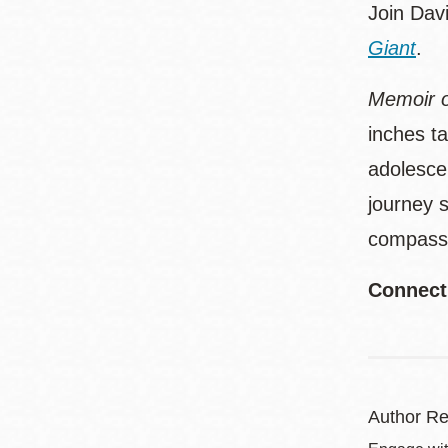
Join Dav
Giant
.
Memoir o
inches ta
adolescen
journey s
compassi
Connect
Author Re