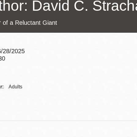
thor: David C. Strac
訪谷區圖書分館
Portola寳多拉區
圖書分館
 of a Reluctant Giant
West Portal 圖
書分館
Potrero 寳翠麗
山圖書分館
/28/2025
Western
30
Addition 西增區
Addre
Presidio 普西迪
圖書分館
奧圖書分館
Contac
r:
Adults
虛擬圖書館
Telep
流動圖書館/ 流
動外展服務