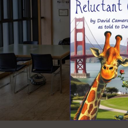
Ocean View 海
Richmond/參議
景區圖書分館
員 Milton Marks
列治文區圖書分
館
OMI 流動圖書館
Sunset日落區圖
Ortega 圖書分館
書分館
Park 圖書分館
Treasure Island
金銀島借書亭
Parkside 圖書分
館
Visitacion Valley