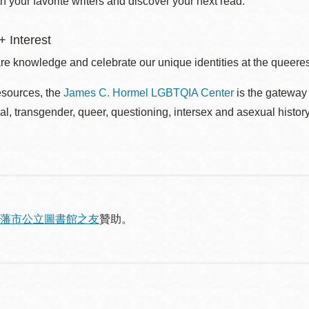
 your favorite writers and discover your next read.
 Interest
re knowledge and celebrate our unique identities at the queerest
esources, the
James C. Hormel LGBTQIA Center
is the gateway 
al, transgender, queer, questioning, intersex and asexual histo
藩市公立圖書館之友
贊助。