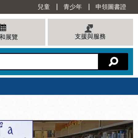
Utility
兒童
青少年
申領圖書證
Menu
支援與服務
和展覽
分館主頁
星期六
 下午
10 上午 - 6 下午
查看所有