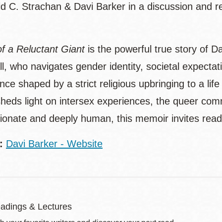
id C. Strachan & Davi Barker in a discussion and r
f a Reluctant Giant
is the powerful true story of D
ll, who navigates gender identity, societal expect
ce shaped by a strict religious upbringing to a life
heds light on intersex experiences, the queer comm
onate and deeply human, this memoir invites reade
:
Davi Barker - Website
adings & Lectures