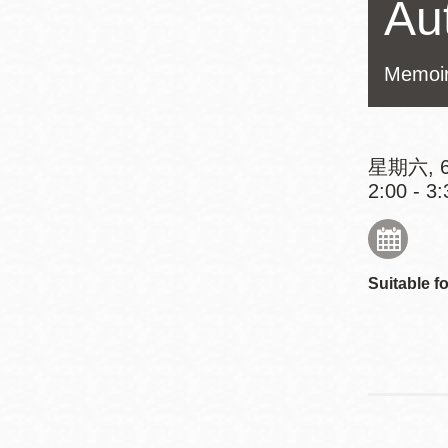
Au
Mission米慎區
Chinatown 華埠/
圖書分館
麥禮謙圖書分館
Memoir
Mission Bay 米
Eureka Valley 尤
慎灣區圖書分館
里卡谷/Harvey
星期六, 6
Milk 紀念圖書分
Noe Valley
2:00 - 3:
館
/Sally Brunn 諾
谷區圖書分館
Excelsior圖書分
Suitable fo
館
North Beach北
岸區圖書分館
Glen Park 格倫
公園區圖書分館