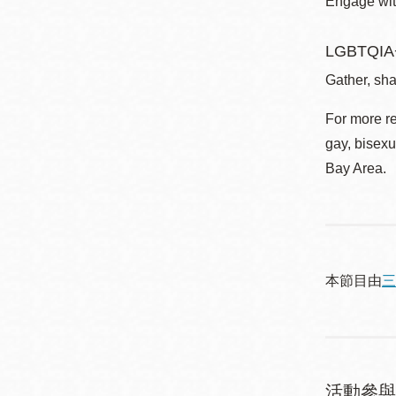
Engage with
LGBTQIA+
Gather, sha
For more r
gay, bisexu
Bay Area.
本節目由
三
活動參與