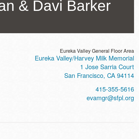
han & Davi Barker
Eureka Valley General Floor Area
Eureka Valley/Harvey Milk Memorial
ss
1 Jose Sarria Court
San Francisco
,
CA
94114
t
415-355-5616
hone
evamgr@sfpl.org