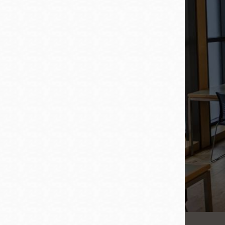
San
結
Francisco
,
CA
94102
總圖書館
Golden Gate
Valley 圖書分館
Anza 圖書分館
Ingleside 英格賽
區圖書分館
Bayview /Linda
Brooks-Burton
灣景區圖書分館
Marina 圖書分館
Bernal Heights
Merced 圖書分
貝納崗區圖書分
館
館