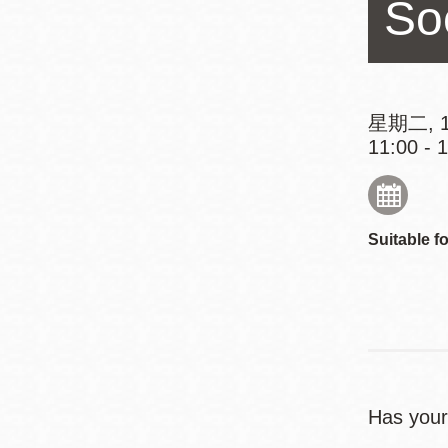
So
Mission米慎區
Chinatown 華埠/
圖書分館
麥禮謙圖書分館
Mission Bay 米
Eureka Valley 尤
慎灣區圖書分館
星期二, 1
11:00 - 
里卡谷/Harvey
Milk 紀念圖書分
Noe Valley
館
/Sally Brunn 諾
谷區圖書分館
Suitable fo
Excelsior圖書分
館
North Beach北
岸區圖書分館
Glen Park 格倫
公園區圖書分館
Has your