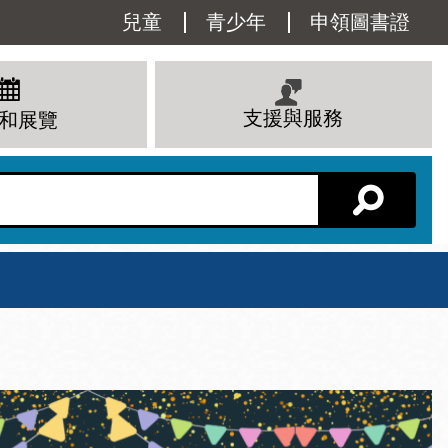
Utility
兒童
青少年
申領圖書證
Menu
支援與服務
和展覽
分館主頁
星期六
 下午
10 上午 - 6 下午
查看所有