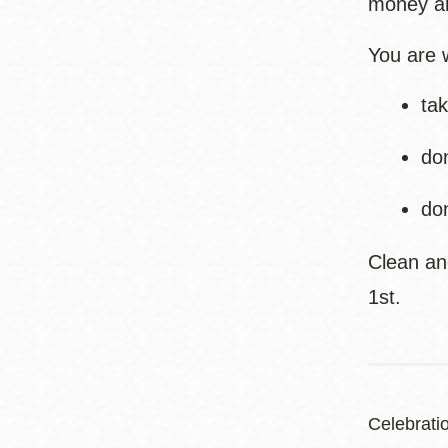
money an
You are 
ta
do
do
Clean an
1st.
Celebrati