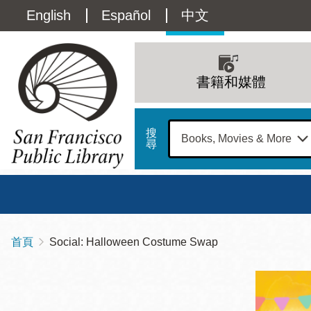
移
Language
English
Español
中文
至
主
switcher
內
Main
容
(Content)
navigation
書籍和媒體
搜
尋
總圖
書館
首頁
Social: Halloween Costume Swap
導
Address
100
航
星期日
星期一
星
Larkin
12 下午 - 6 下午
9 上午 - 6 下午
9 
連
Street