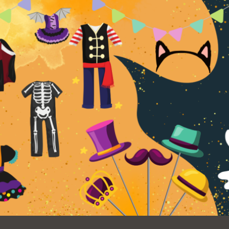
Ocean View 海
Richmond/參議
景區圖書分館
員 Milton Marks
列治文區圖書分
館
OMI 流動圖書館
Sunset日落區圖
Ortega 圖書分館
書分館
Park 圖書分館
Treasure Island
金銀島借書亭
Parkside 圖書分
館
Visitacion Valley