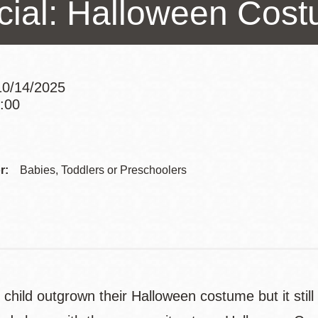
cial: Halloween Cos
訪谷區圖書分館
Portola寳多拉區
圖書分館
West Portal 圖
書分館
0/14/2025
Potrero 寳翠麗
1:00
山圖書分館
Addre
Western
Addition 西增區
Presidio 普西迪
圖書分館
Contac
r:
Babies, Toddlers or Preschoolers
奧圖書分館
Telep
虛擬圖書館
流動圖書館/ 流
動外展服務
 child outgrown their Halloween costume but it stil