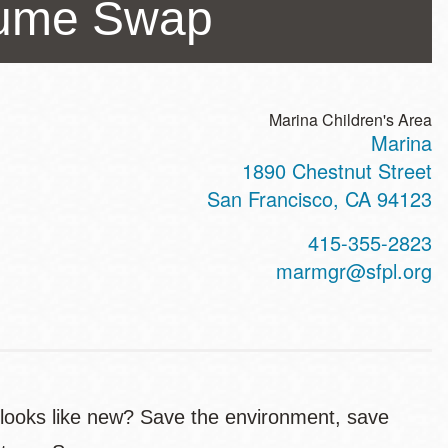
tume Swap
Marina Children's Area
Marina
ss
1890 Chestnut Street
San Francisco
,
CA
94123
t
415-355-2823
hone
marmgr@sfpl.org
l looks like new? Save the environment, save