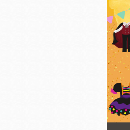
San
結
Francisco
,
CA
94102
總圖書館
Golden Gate
Valley 圖書分館
Anza 圖書分館
Ingleside 英格賽
區圖書分館
Bayview /Linda
Brooks-Burton
灣景區圖書分館
Marina 圖書分館
Bernal Heights
Merced 圖書分
貝納崗區圖書分
館
館