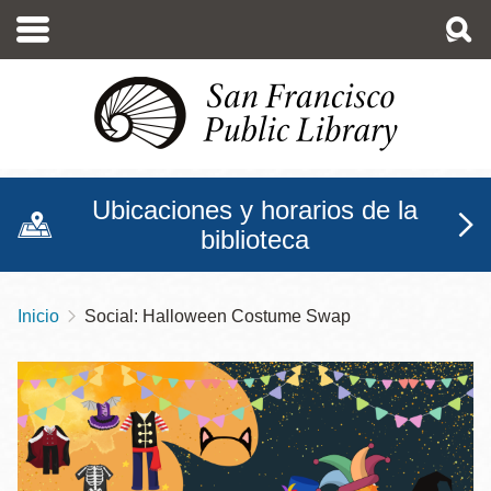
Pasar
al
contenido
principal
Ubicaciones y horarios de la
biblioteca
Inicio
Social: Halloween Costume Swap
Sobrescribir
enlaces
de
ayuda
a