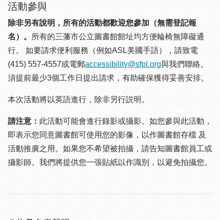
活動參與
除非另有說明，所有的活動都歡迎您參加（無需登記報
名）。
所有的三藩市公立圖書館館址均方便輪椅無障礙通
行。 如要請求便利服務（例如ASL美國手語），請致電
(415) 557-4557或電郵
accessibility@sfpl.org
與我們聯絡。
須提 前最少3個工作日提出請求，有助確保獲得妥善安排。
本次活動將以英語進行，除非另行説明。
請注意：
此活動可能會進行錄影或攝影。如您參與此活動，
即表示您同意圖書館可使用您的影像，以作圖書館存檔 及
活動推廣之用。如果您不希望被拍攝，請告知圖書館員工或
攝影師。我們將提供您一張貼紙以作識別，以避免拍攝您。