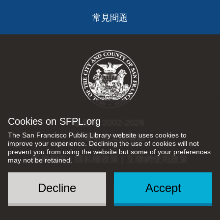
常見問題
Cookies on SFPL.org
版權 © 2002-2026
The San Francisco Public Library website uses cookies to
三藩市公立圖書館
improve your experience. Declining the use of cookies will not
prevent you from using the website but some of your preferences
版權所有 |
隱私權政策
|
互聯網使用政策
may not be retained.
Decline
Accept
Social
Menu