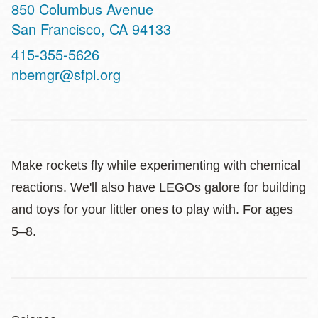
Address
850 Columbus Avenue
San Francisco
,
CA
94133
Contact
415-355-5626
Telephone
nbemgr@sfpl.org
Make rockets fly while experimenting with chemical
reactions. We'll also have LEGOs galore for building
and toys for your littler ones to play with. For ages
5–8.