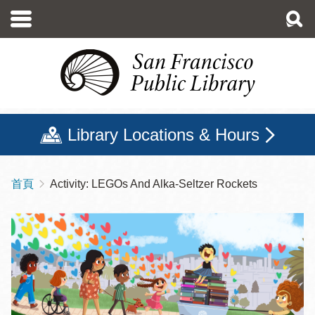
移
至
主
內
容
Library Locations & Hours
首頁
Activity: LEGOs And Alka-Seltzer Rockets
導
航
連
結