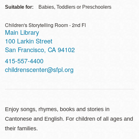
Suitable for:
Babies, Toddlers or Preschoolers
Children's Storytelling Room - 2nd Fl
Main Library
Address
100 Larkin Street
San Francisco
,
CA
94102
Contact
415-557-4400
Telephone
childrenscenter@sfpl.org
Enjoy songs, rhymes, books and stories in
Cantonese and English. For children of all ages and
their families.