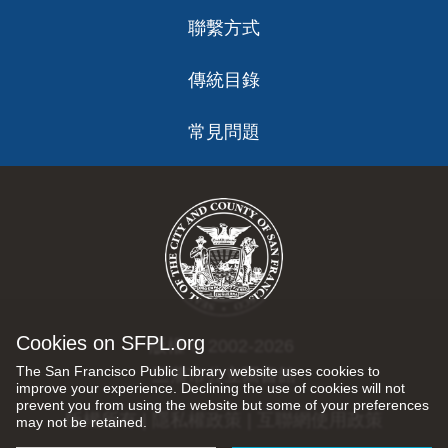
聯繫方式
傳統目錄
常見問題
Cookies on SFPL.org
版權 © 2002-2026
The San Francisco Public Library website uses cookies to
三藩市公立圖書館
improve your experience. Declining the use of cookies will not
prevent you from using the website but some of your preferences
版權所有 |
隱私權政策
|
互聯網使用政策
may not be retained.