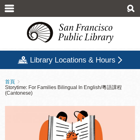
移
至
主
內
容
Library Locations & Hours
首頁
導
Storytime: For Families Bilingual In English/粵語課程
航
(Cantonese)
連
結