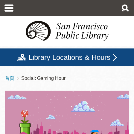
移
至
主
內
容
Library Locations & Hours
首頁
Social: Gaming Hour
導
航
連
結