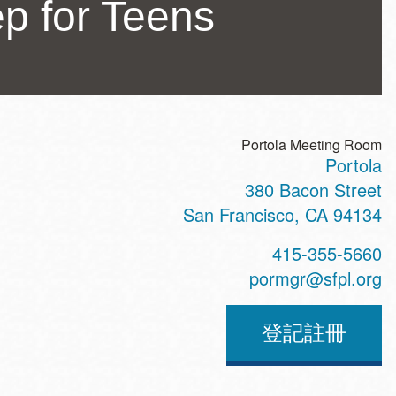
p for Teens
Portola Meeting Room
Portola
ss
380 Bacon Street
San Francisco
,
CA
94134
t
415-355-5660
hone
pormgr@sfpl.org
登記註冊