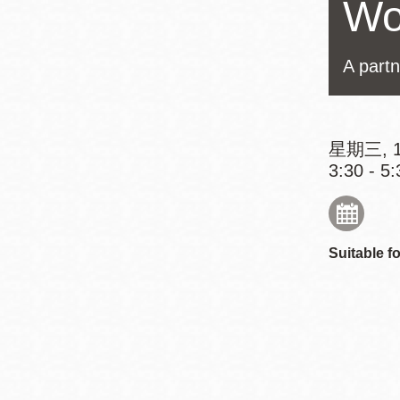
Wo
Mission米慎區
Chinatown 華埠/
圖書分館
麥禮謙圖書分館
A partn
Mission Bay 米
Eureka Valley 尤
慎灣區圖書分館
里卡谷/Harvey
星期三, 1
Milk 紀念圖書分
Noe Valley
3:30 - 5:
館
/Sally Brunn 諾
谷區圖書分館
Excelsior圖書分
Suitable fo
館
North Beach北
岸區圖書分館
Glen Park 格倫
公園區圖書分館