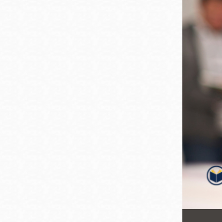
San
結
Francisco
,
CA
94102
總圖書館
Golden Gate
Valley 圖書分館
Anza 圖書分館
Ingleside 英格賽
區圖書分館
Bayview /Linda
Brooks-Burton
灣景區圖書分館
Marina 圖書分館
Bernal Heights
Merced 圖書分
貝納崗區圖書分
館
館