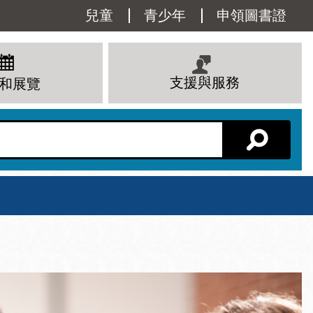
Utility
兒童
青少年
申領圖書證
Menu
支援與服務
和展覽
分館主頁
星期六
 下午
10 上午 - 6 下午
查看所有