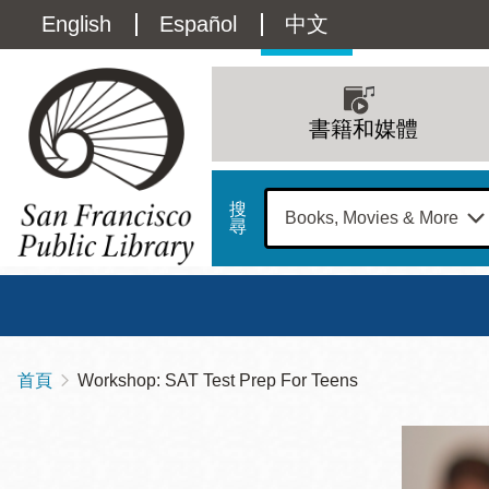
移
Language
English
Español
中文
至
主
switcher
內
Main
容
(Content)
navigation
書籍和媒體
搜
尋
總圖
書館
首頁
Workshop: SAT Test Prep For Teens
導
Address
100
航
星期日
星期一
星
Larkin
12 下午 - 6 下午
9 上午 - 6 下午
9 
連
Street