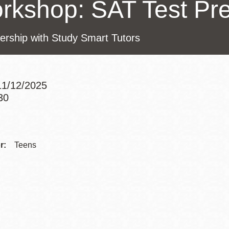
rkshop: SAT Test Pre
訪谷區圖書分館
Portola寳多拉區
圖書分館
ership with Study Smart Tutors
West Portal 圖
書分館
Potrero 寳翠麗
山圖書分館
1/12/2025
Western
30
Addition 西增區
Addre
Presidio 普西迪
圖書分館
奧圖書分館
Contac
r:
Teens
虛擬圖書館
Telep
流動圖書館/ 流
動外展服務