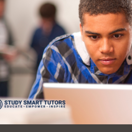
Ocean View 海
Richmond/參議
景區圖書分館
員 Milton Marks
列治文區圖書分
館
OMI 流動圖書館
Sunset日落區圖
Ortega 圖書分館
書分館
Park 圖書分館
Treasure Island
金銀島借書亭
Parkside 圖書分
館
Visitacion Valley