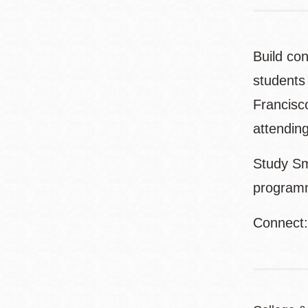
Build con
students
Francisc
attending
Study Sm
programm
Connect