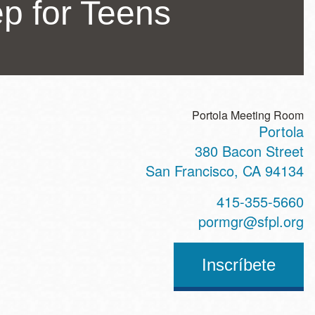
p for Teens
Portola Meeting Room
Portola
ss
380 Bacon Street
San Francisco
,
CA
94134
t
415-355-5660
hone
pormgr@sfpl.org
Inscríbete