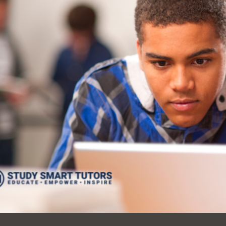
Ocean View
Richmond
Biblioteca
Sunset
Ambulante OMI
Treasure Island
Ortega
Visitacion Valley
Park
West Portal
Parkside
Western
Portola
Addition