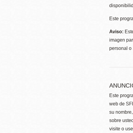
disponibili
Este progra
Aviso:
Este
imagen para
personal o 
ANUNCI
Este progra
web de SFP
su nombre, 
sobre usted
visite o us