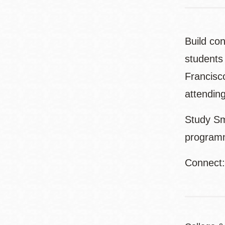
Build con
students
Francisc
attending
Study Sm
programm
Connect