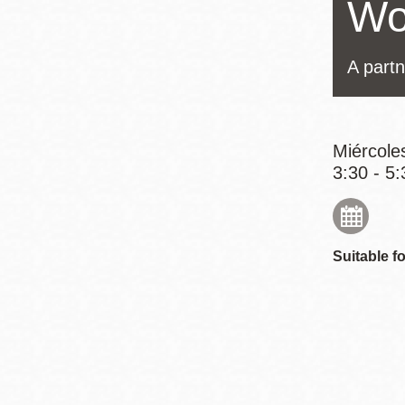
Wo
Mission
Excelsior
A partn
Noe Valley
Glen Park
North Beach
Miércole
Golden Gate
3:30 - 5:
Valley
Suitable fo