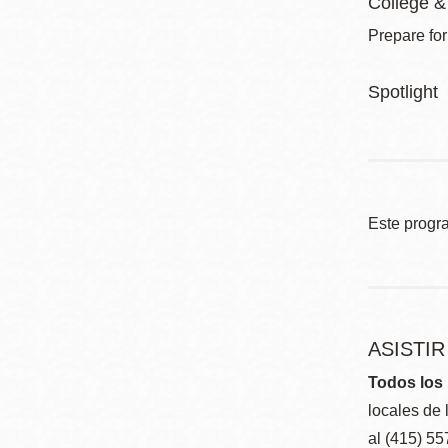
College &
Prepare for
Spotlight
Este progr
ASISTI
Todos los 
locales de 
al (415) 5