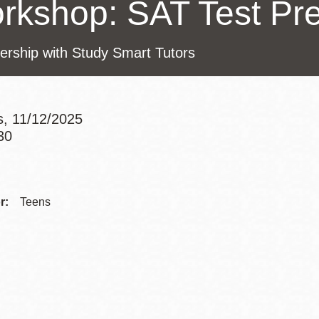
rkshop: SAT Test Pre
Potrero
Biblioteca virtual
ership with Study Smart Tutors
Presidio
Bibliotecas
Ambulantes
s, 11/12/2025
30
Addre
Contac
r:
Teens
Telep