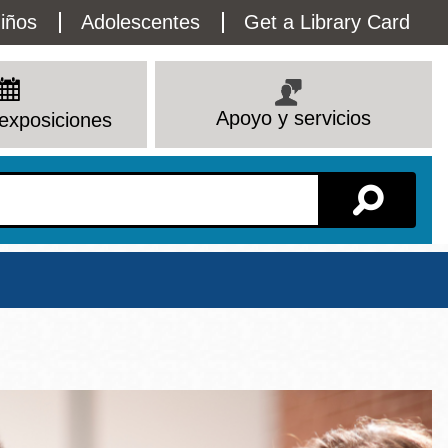
lity
iños
Adolescentes
Get a Library Card
enu
Apoyo y servicios
exposiciones
Sucursal
Ver todas