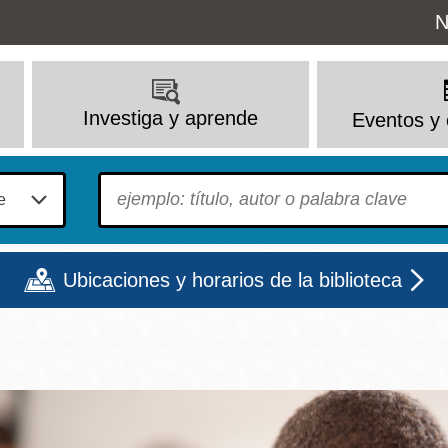
Uti
N
M
Investiga y aprende
Eventos y 
To find?
Ubicaciones y horarios de la biblioteca
Lun
Mar
Mié
Jue
Vie
Sáb
9 - 6
9 - 8
9 - 8
9 - 8
12 - 6
10 - 6