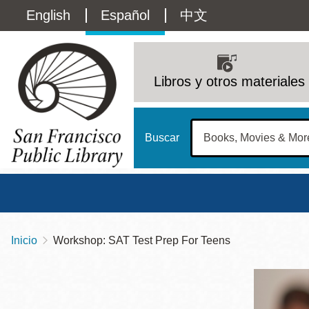
Pasar
Language
English
Español
中文
al
contenido
switcher
principal
Main
(Content)
navigation
Libros y otros materiales
Buscar
Inicio
Workshop: SAT Test Prep For Teens
Sobrescribir
Biblioteca Central
Dom
enlaces
Address
100 Larkin Street
San Francisco
,
CA
94102
12 - 6
de
Contact
415-557-4400