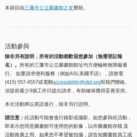
本節目由
三藩市公立圖書館之友
贊助。
活動參與
除非另有說明，所有的活動都歡迎您參加（無需登記報
名）。
所有的三藩市公立圖書館館址均方便輪椅無障礙通
行。 如要請求便利服務（例如ASL美國手語），請致電
(415) 557-4557或電郵
accessibility@sfpl.org
與我們聯絡。
須提 前最少3個工作日提出請求，有助確保獲得妥善安排。
本次活動將以英語進行，除非另行説明。
請注意：
此活動可能會進行錄影或攝影。如您參與此活動，
即表示您同意圖書館可使用您的影像，以作圖書館存檔 及
活動推廣之用。如果您不希望被拍攝，請告知圖書館員工或