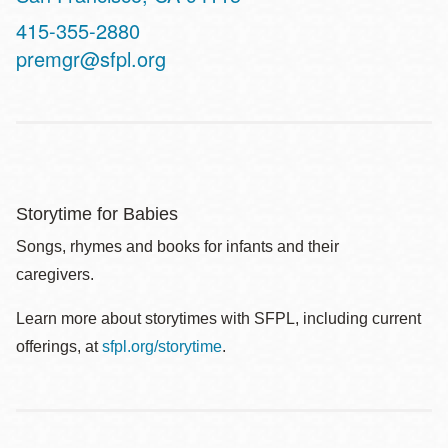
Contact
415-355-2880
Telephone
premgr@sfpl.org
Storytime for Babies
Songs, rhymes and books for infants and their
caregivers.
Learn more about storytimes with SFPL, including current
offerings, at
sfpl.org/storytime
.