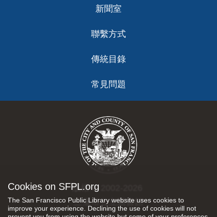
新聞室
聯繫方式
傳統目錄
常見問題
Cookies on SFPL.org
版權 © 2002-2026
The San Francisco Public Library website uses cookies to
三藩市公立圖書館
improve your experience. Declining the use of cookies will not
prevent you from using the website but some of your preferences