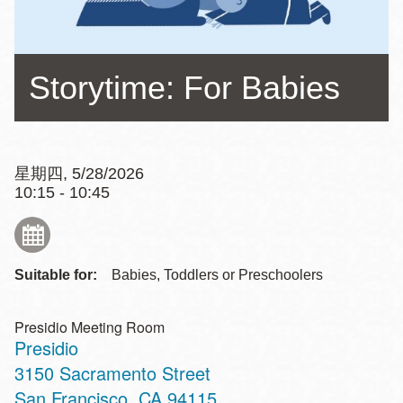
Storytime: For Babies
星期四, 5/28/2026
10:15 - 10:45
Suitable for:
Babies, Toddlers or Preschoolers
Presidio Meeting Room
Presidio
Address
3150 Sacramento Street
San Francisco
,
CA
94115