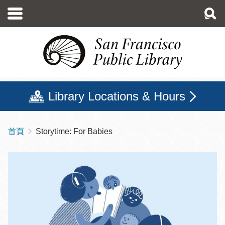
移
至
主
內
容
Library Locations & Hours
首頁
Storytime: For Babies
導
航
連
結