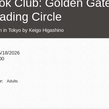
ok Club: Golden Gate
訪谷區圖書分館
Portola寳多拉區
ading Circle
圖書分館
West Portal 圖
書分館
h in Tokyo by Keigo Higashino
Potrero 寳翠麗
山圖書分館
Western
Addition 西增區
/18/2026
Presidio 普西迪
圖書分館
00
奧圖書分館
Addre
虛擬圖書館
Contac
r:
Adults
Telep
流動圖書館/ 流
動外展服務