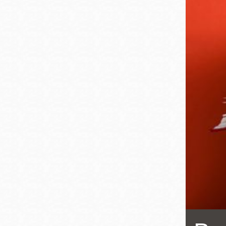
San
結
Francisco
,
CA
94102
總圖書館
Golden Gate
Valley 圖書分館
Anza 圖書分館
Ingleside 英格賽
區圖書分館
Bayview /Linda
Brooks-Burton
灣景區圖書分館
Marina 圖書分館
Bernal Heights
Merced 圖書分
貝納崗區圖書分
館
館