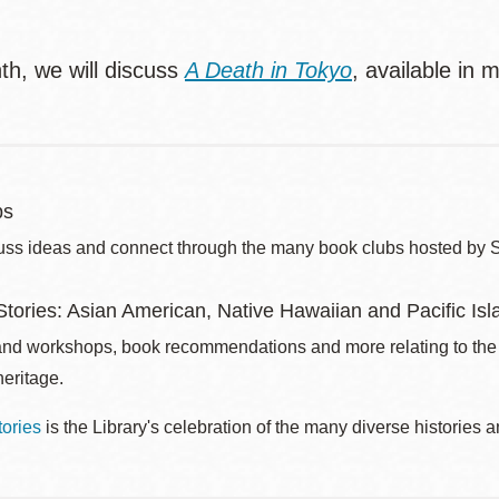
th, we will discuss
A Death in Tokyo
, available in 
bs
uss ideas and connect through the many book clubs hosted by 
tories: Asian American, Native Hawaiian and Pacific Isla
nd workshops, book recommendations and more relating to the 
eritage.
ories
is the Library's celebration of the many diverse historie