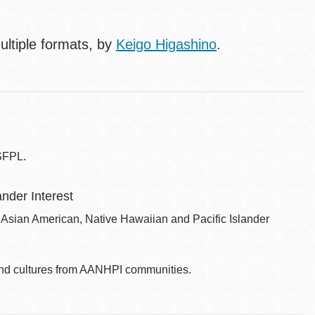
multiple formats, by
Keigo Higashino
.
SFPL.
nder Interest
Asian American, Native Hawaiian and Pacific Islander
s and cultures from AANHPI communities.