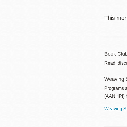
This mon
Book Clu
Read, disc
Weaving S
Programs a
(AANHPI) h
Weaving St