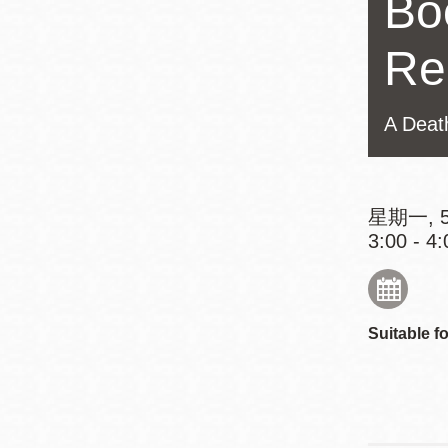
Bo
Mission米慎區
Chinatown 華埠/
圖書分館
Re
麥禮謙圖書分館
Mission Bay 米
Eureka Valley 尤
慎灣區圖書分館
A Deat
里卡谷/Harvey
Milk 紀念圖書分
Noe Valley
館
/Sally Brunn 諾
星期一, 5
谷區圖書分館
3:00 - 4:
Excelsior圖書分
館
North Beach北
岸區圖書分館
Suitable fo
Glen Park 格倫
公園區圖書分館