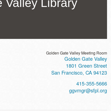
 Valley Library
Golden Gate Valley Meeting Room
Golden Gate Valley
ss
1801 Green Street
San Francisco
,
CA
94123
t
415-355-5666
hone
ggvmgr@sfpl.org