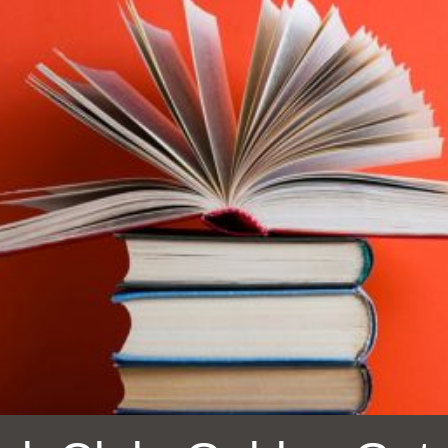
Ocean View 海
Richmond/參議
景區圖書分館
員 Milton Marks
列治文區圖書分
館
OMI 流動圖書館
Sunset日落區圖
Ortega 圖書分館
書分館
Park 圖書分館
Treasure Island
金銀島借書亭
Parkside 圖書分
館
Visitacion Valley