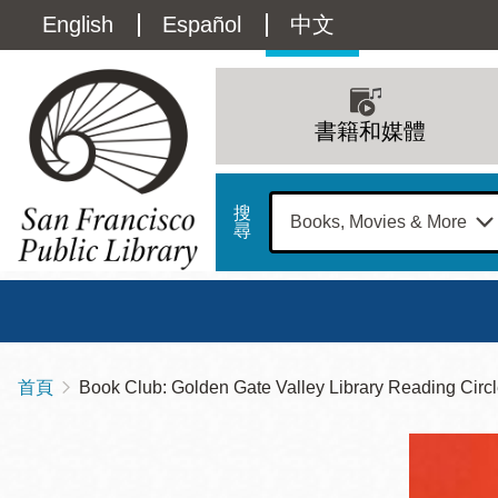
移
Language
English
Español
中文
至
主
switcher
內
Main
容
(Content)
navigation
書籍和媒體
搜
尋
總圖
書館
首頁
Book Club: Golden Gate Valley Library Reading Circ
導
Address
100
航
星期日
星期一
星
Larkin
12 下午 - 6 下午
9 上午 - 6 下午
9 
連
Street