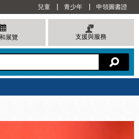
Utility
兒童
青少年
申領圖書證
Menu
支援與服務
和展覽
分館主頁
星期六
 下午
10 上午 - 6 下午
查看所有