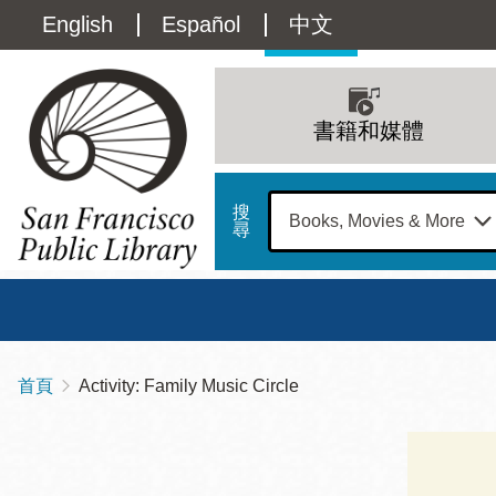
移
Language
English
Español
中文
至
主
switcher
內
Main
容
(Content)
navigation
書籍和媒體
搜
尋
總圖
書館
首頁
Activity: Family Music Circle
導
Address
100
航
星期日
星期一
星
Larkin
12 下午 - 6 下午
9 上午 - 6 下午
9 
連
Street