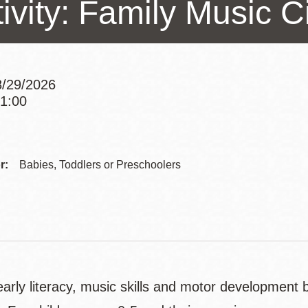
ivity: Family Music C
訪谷區圖書分館
Portola寳多拉區
圖書分館
West Portal 圖
書分館
/29/2026
Potrero 寳翠麗
11:00
山圖書分館
Addre
Western
Addition 西增區
Presidio 普西迪
圖書分館
Contac
r:
Babies, Toddlers or Preschoolers
奧圖書分館
Telep
虛擬圖書館
流動圖書館/ 流
動外展服務
arly literacy, music skills and motor development 