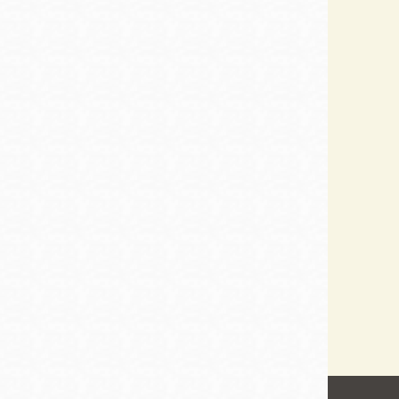
San
結
Francisco
,
CA
94102
總圖書館
Golden Gate
Valley 圖書分館
Anza 圖書分館
Ingleside 英格賽
區圖書分館
Bayview /Linda
Brooks-Burton
灣景區圖書分館
Marina 圖書分館
Bernal Heights
Merced 圖書分
貝納崗區圖書分
館
館