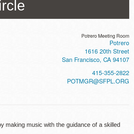
ircle
Potrero Meeting Room
Potrero
ss
1616 20th Street
San Francisco
,
CA
94107
t
415-355-2822
hone
POTMGR@SFPL.ORG
by making music with the guidance of a skilled