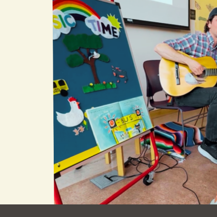
Ocean View 海
Richmond/參議
景區圖書分館
員 Milton Marks
列治文區圖書分
館
OMI 流動圖書館
Sunset日落區圖
Ortega 圖書分館
書分館
Park 圖書分館
Treasure Island
金銀島借書亭
Parkside 圖書分
館
Visitacion Valley