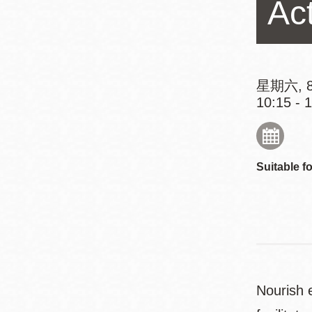
Act
Mission米慎區
Chinatown 華埠/
圖書分館
麥禮謙圖書分館
Mission Bay 米
Eureka Valley 尤
慎灣區圖書分館
星期六, 8
10:15 - 
里卡谷/Harvey
Milk 紀念圖書分
Noe Valley
館
/Sally Brunn 諾
谷區圖書分館
Suitable fo
Excelsior圖書分
館
North Beach北
岸區圖書分館
Glen Park 格倫
公園區圖書分館
Nourish e