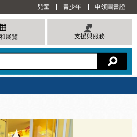
Utility
兒童
青少年
申領圖書證
Menu
支援與服務
和展覽
分館主頁
星期六
 下午
10 上午 - 6 下午
查看所有