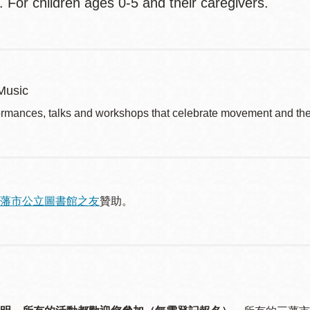
or. For children ages 0-5 and their caregivers.
Music
ormances, talks and workshops that celebrate movement and the 
藩市公立圖書館之友
贊助。