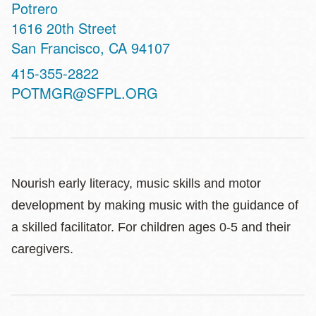
Potrero
Address
1616 20th Street
San Francisco
,
CA
94107
Contact
415-355-2822
Telephone
POTMGR@SFPL.ORG
Nourish early literacy, music skills and motor
development by making music with the guidance of
a skilled facilitator. For children ages 0-5 and their
caregivers.