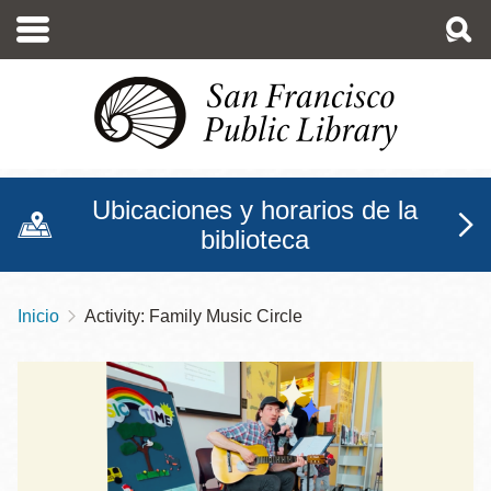
Pasar
al
contenido
principal
Ubicaciones y horarios de la
biblioteca
Inicio
Activity: Family Music Circle
Sobrescribir
enlaces
de
ayuda
a