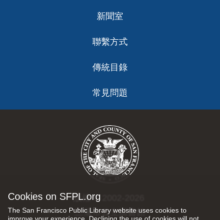
新聞室
聯繫方式
傳統目錄
常見問題
Cookies on SFPL.org
版權 © 2002-2026
The San Francisco Public Library website uses cookies to
三藩市公立圖書館
improve your experience. Declining the use of cookies will not