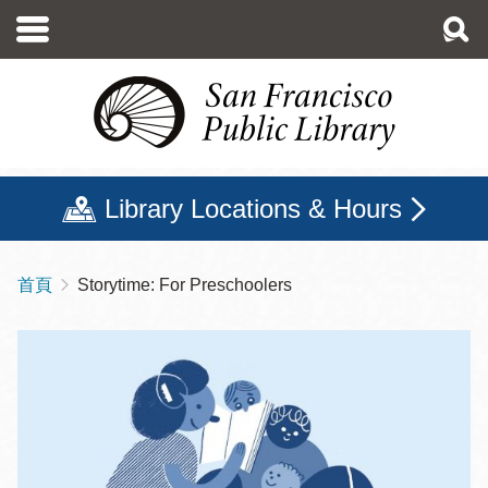
移
至
主
內
容
Library Locations & Hours
首頁
Storytime: For Preschoolers
導
航
連
結