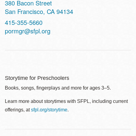
Address
380 Bacon Street
San Francisco
,
CA
94134
Contact
415-355-5660
Telephone
pormgr@sfpl.org
Storytime for Preschoolers
Books, songs, fingerplays and more for ages 3–5.
Learn more about storytimes with SFPL, including current
offerings, at
sfpl.org/storytime
.