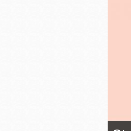
San
結
Francisco
,
CA
94102
總圖書館
Golden Gate
Valley 圖書分館
Anza 圖書分館
Ingleside 英格賽
區圖書分館
Bayview /Linda
Brooks-Burton
灣景區圖書分館
Marina 圖書分館
Bernal Heights
Merced 圖書分
貝納崗區圖書分
館
館