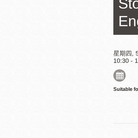
Sto
Mission米慎區
Chinatown 華埠/
圖書分館
En
麥禮謙圖書分館
Mission Bay 米
Eureka Valley 尤
慎灣區圖書分館
里卡谷/Harvey
星期四, 5
Milk 紀念圖書分
Noe Valley
10:30 - 
館
/Sally Brunn 諾
谷區圖書分館
Excelsior圖書分
Suitable fo
館
North Beach北
岸區圖書分館
Glen Park 格倫
公園區圖書分館