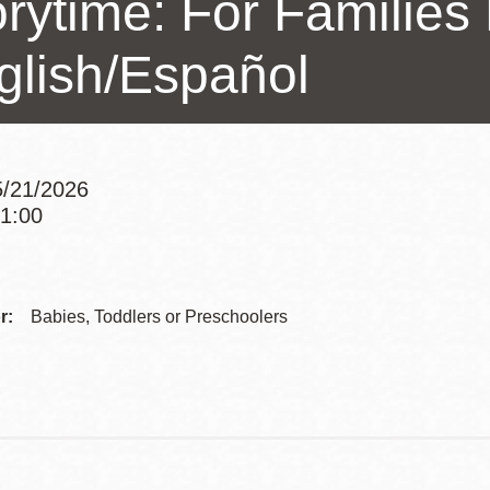
rytime: For Families 
訪谷區圖書分館
Portola寳多拉區
glish/Español
圖書分館
West Portal 圖
書分館
Potrero 寳翠麗
山圖書分館
/21/2026
Western
11:00
Addition 西增區
Addre
Presidio 普西迪
圖書分館
奧圖書分館
Contac
r:
Babies, Toddlers or Preschoolers
虛擬圖書館
Telep
流動圖書館/ 流
動外展服務