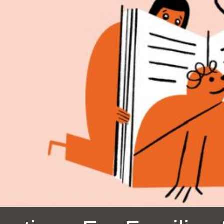
Ocean View 海
Richmond/參議
景區圖書分館
員 Milton Marks
列治文區圖書分
館
OMI 流動圖書館
Sunset日落區圖
Ortega 圖書分館
書分館
Park 圖書分館
Treasure Island
金銀島借書亭
Parkside 圖書分
館
Visitacion Valley