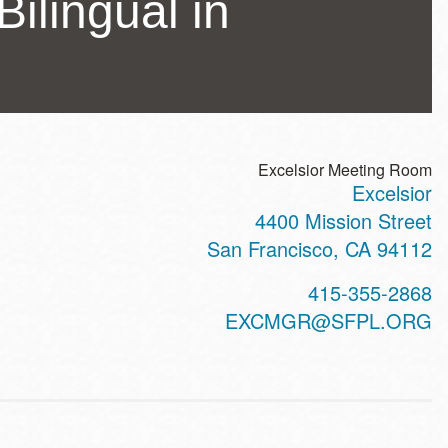
Bilingual in
Excelsior Meeting Room
Excelsior
ss
4400 Mission Street
San Francisco
,
CA
94112
t
415-355-2868
hone
EXCMGR@SFPL.ORG