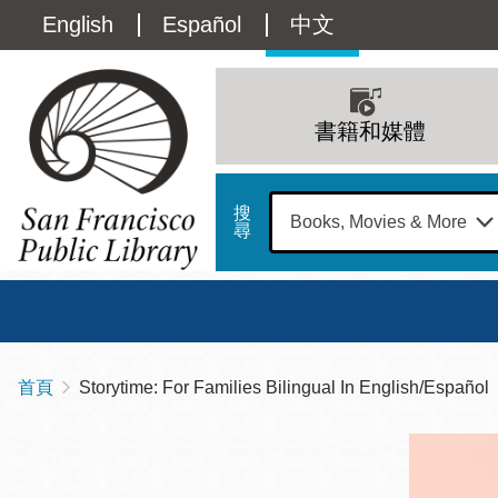
移
Language
English
Español
中文
至
主
switcher
內
Main
容
(Content)
navigation
書籍和媒體
搜
尋
總圖
書館
首頁
Storytime: For Families Bilingual In English/Español
導
Address
100
航
星期日
星期一
星
Larkin
12 下午 - 6 下午
9 上午 - 6 下午
9 
連
Street