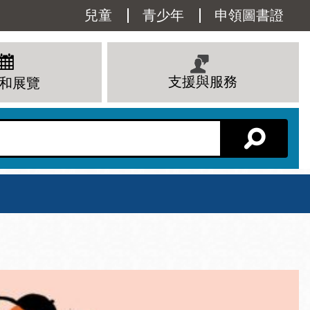
Utility
兒童
青少年
申領圖書證
Menu
支援與服務
和展覽
分館主頁
星期六
 下午
10 上午 - 6 下午
查看所有