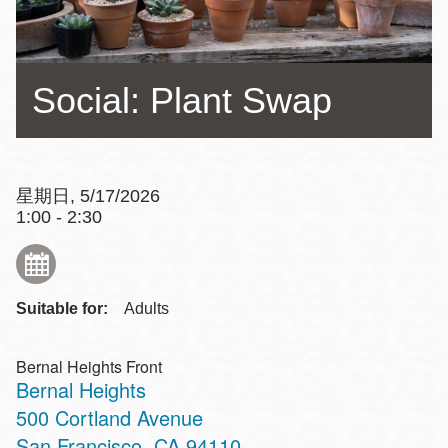
Social: Plant Swap
星期日, 5/17/2026
1:00 - 2:30
Suitable for:
Adults
Bernal Heights Front
Bernal Heights
Address
500 Cortland Avenue
San Francisco
,
CA
94110