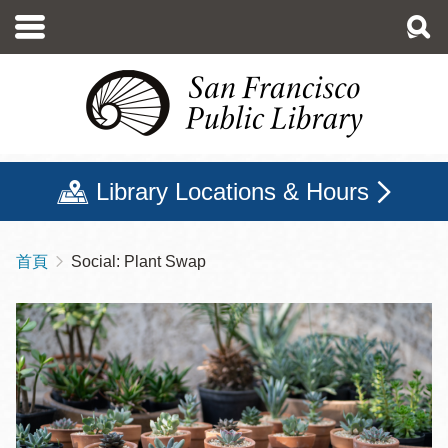
移
至
主
內
容
Library Locations & Hours
首頁
Social: Plant Swap
導
航
連
結