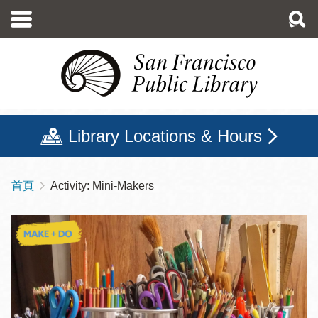
移
至
主
內
容
Library Locations & Hours
首頁
Activity: Mini-Makers
導
航
連
結