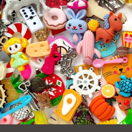
Ocean View 海
Richmond/參議
景區圖書分館
員 Milton Marks
列治文區圖書分
館
OMI 流動圖書館
Sunset日落區圖
Ortega 圖書分館
書分館
Park 圖書分館
Treasure Island
金銀島借書亭
Parkside 圖書分
館
Visitacion Valley