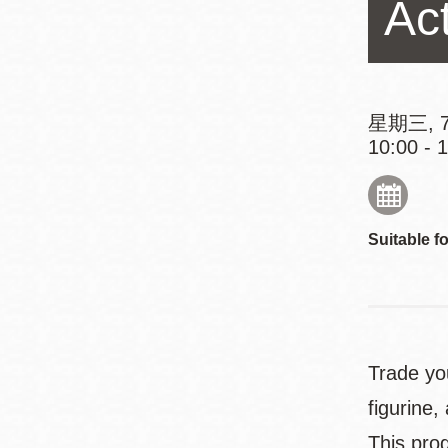
Act
Mission米慎區
Chinatown 華埠/
圖書分館
麥禮謙圖書分館
Mission Bay 米
Eureka Valley 尤
慎灣區圖書分館
星期三, 7
10:00 - 
里卡谷/Harvey
Milk 紀念圖書分
Noe Valley
館
/Sally Brunn 諾
谷區圖書分館
Suitable fo
Excelsior圖書分
館
North Beach北
岸區圖書分館
Glen Park 格倫
Trade yo
公園區圖書分館
figurine
This pro