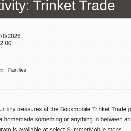
ivity: Trinket Trade
訪谷區圖書分館
Portola寳多拉區
圖書分館
West Portal 圖
書分館
/8/2026
Potrero 寳翠麗
12:00
Addre
山圖書分館
Western
Addition 西增區
Presidio 普西迪
圖書分館
r:
Families
奧圖書分館
虛擬圖書館
流動圖書館/ 流
ur tiny treasures at the Bookmobile Trinket Trade p
動外展服務
, a homemade something or anything in between and
gram is available at select SummerMobile stops.