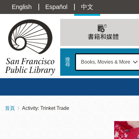
移
Language
English
Español
中文
至
主
switcher
內
Main
容
(Content)
navigation
書籍和媒體
搜
尋
總圖
書館
首頁
Activity: Trinket Trade
導
Address
100
航
星期日
星期一
星
Larkin
12 下午 - 6 下午
9 上午 - 6 下午
9 
連
Street