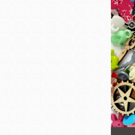
San
結
Francisco
,
CA
94102
總圖書館
Golden Gate
Valley 圖書分館
Anza 圖書分館
Ingleside 英格賽
區圖書分館
Bayview /Linda
Brooks-Burton
灣景區圖書分館
Marina 圖書分館
Bernal Heights
Merced 圖書分
貝納崗區圖書分
館
館