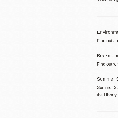
Environme
Find out ab
Bookmobi
Find out wh
Summer S
Summer Stri
the Library