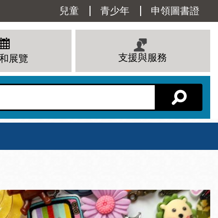
Utility
兒童
青少年
申領圖書證
Menu
支援與服務
和展覽
分館主頁
星期六
 下午
10 上午 - 6 下午
查看所有