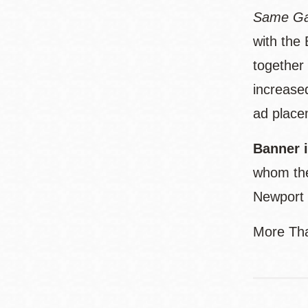
Same Ga
with the
together
increased
ad place
Banner 
whom the
Newport 
More Tha