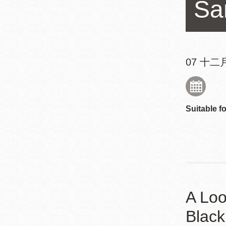
Sa
Mission米慎區
Chinatown 華埠/
圖書分館
麥禮謙圖書分館
Mission Bay 米
Eureka Valley 尤
慎灣區圖書分館
07 十二月
里卡谷/Harvey
Milk 紀念圖書分
Noe Valley
館
/Sally Brunn 諾
Suitable fo
谷區圖書分館
Excelsior圖書分
館
North Beach北
岸區圖書分館
Glen Park 格倫
公園區圖書分館
A Loo
Black