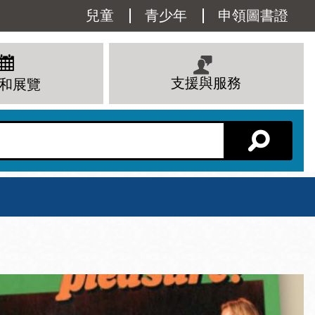
Utility
兒童
青少年
申領圖書證
Menu
支援與服務
和展覽
分館主頁
星期六
 下午
10 上午 - 6 下午
查看所有