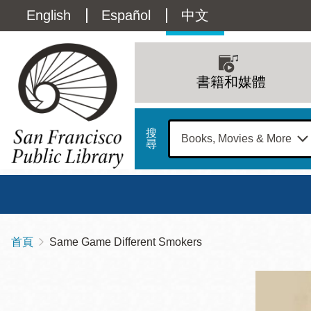
移
Language
English
Español
中文
至
主
switcher
內
Main
容
(Content)
navigation
書籍和媒體
搜
尋
總圖
書館
首頁
Same Game Different Smokers
導
Address
100
航
星期日
星期一
星
Larkin
12 下午 - 6 下午
9 上午 - 6 下午
9 
連
Street