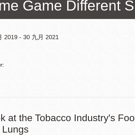
me Game Different 
訪谷區圖書分館
Portola寳多拉區
圖書分館
West Portal 圖
書分館
 2019 - 30 九月 2021
Potrero 寳翠麗
山圖書分館
Addre
Western
Addition 西增區
r:
Presidio 普西迪
圖書分館
奧圖書分館
虛擬圖書館
流動圖書館/ 流
動外展服務
k at the Tobacco Industry's Foo
 Lungs