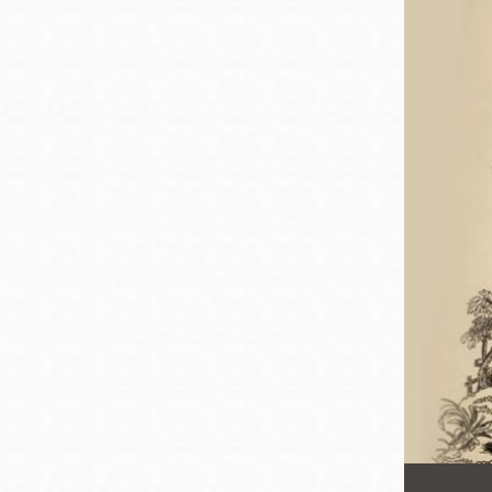
San
結
Francisco
,
CA
94102
總圖書館
Golden Gate
Valley 圖書分館
Anza 圖書分館
Ingleside 英格賽
區圖書分館
Bayview /Linda
Brooks-Burton
灣景區圖書分館
Marina 圖書分館
Bernal Heights
Merced 圖書分
貝納崗區圖書分
館
館