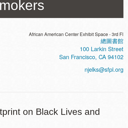
Smokers
African American Center Exhibit Space - 3rd Fl
總圖書館
ss
100 Larkin Street
San Francisco
,
CA
94102
njelks@sfpl.org
tprint on Black Lives and