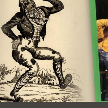
Ocean View 海
Richmond/參議
景區圖書分館
員 Milton Marks
列治文區圖書分
館
OMI 流動圖書館
Sunset日落區圖
Ortega 圖書分館
書分館
Park 圖書分館
Treasure Island
金銀島借書亭
Parkside 圖書分
館
Visitacion Valley