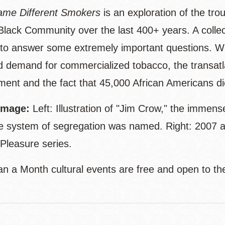
me Different Smokers
is an exploration of the tro
 Black Community over the last 400+ years. A colle
 to answer some extremely important questions. W
 demand for commercialized tobacco, the transatlan
ment and the fact that 45,000 African Americans die
image:
Left: Illustration of "Jim Crow," the immens
 system of segregation was named. Right: 2007 a
Pleasure series.
n a Month cultural events are free and open to the