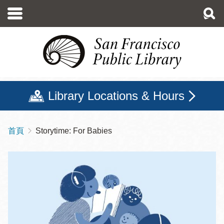
移
至
主
內
容
Library Locations & Hours
首頁
Storytime: For Babies
導
航
連
結