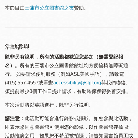
本節目由
三藩市公立圖書館之友
贊助。
活動參與
除非另有說明，所有的活動都歡迎您參加（無需登記報
名）。
所有的三藩市公立圖書館館址均方便輪椅無障礙通
行。 如要請求便利服務（例如ASL美國手語），請致電
(415) 557-4557或電郵
accessibility@sfpl.org
與我們聯絡。
須提 前最少3個工作日提出請求，有助確保獲得妥善安排。
本次活動將以英語進行，除非另行説明。
請注意：
此活動可能會進行錄影或攝影。如您參與此活動，
即表示您同意圖書館可使用您的影像，以作圖書館存檔 及
活動推廣之用。如果您不希望被拍攝，請告知圖書館員工或