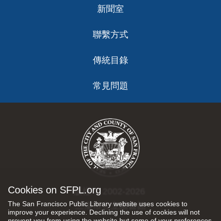
新聞室
聯繫方式
傳統目錄
常見問題
Cookies on SFPL.org
版權 © 2002-2026
The San Francisco Public Library website uses cookies to
三藩市公立圖書館
improve your experience. Declining the use of cookies will not
prevent you from using the website but some of your preferences