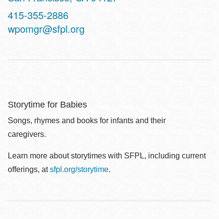
Contact
415-355-2886
Telephone
wpomgr@sfpl.org
Storytime for Babies
Songs, rhymes and books for infants and their
caregivers.
Learn more about storytimes with SFPL, including current
offerings, at
sfpl.org/storytime
.