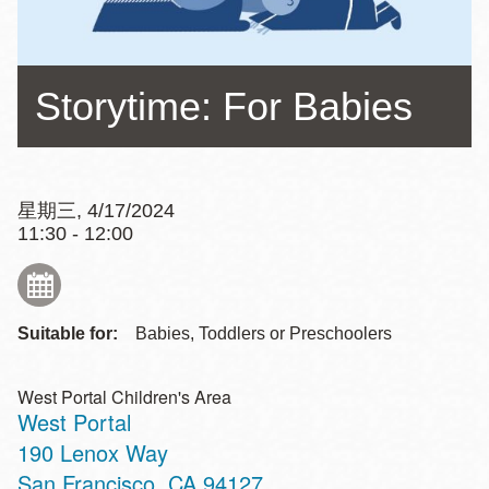
Storytime: For Babies
星期三, 4/17/2024
11:30 - 12:00
Suitable for:
Babies, Toddlers or Preschoolers
West Portal Children's Area
West Portal
Address
190 Lenox Way
San Francisco
,
CA
94127