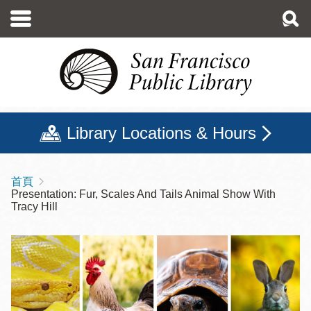
移
至
主
內
容
Library Locations & Hours
首頁
導
Presentation: Fur, Scales And Tails Animal Show With
航
Tracy Hill
連
結