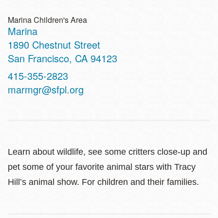
Marina Children's Area
Marina
Address
1890 Chestnut Street
San Francisco
,
CA
94123
Contact
415-355-2823
Telephone
marmgr@sfpl.org
Learn about wildlife, see some critters close-up and
pet some of your favorite animal stars with Tracy
Hill’s animal show. For children and their families.