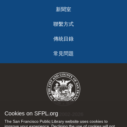
新聞室
聯繫方式
傳統目錄
常見問題
Cookies on SFPL.org
版權 © 2002-2026
The San Francisco Public Library website uses cookies to
三藩市公立圖書館
improve your experience. Declining the use of cookies will not