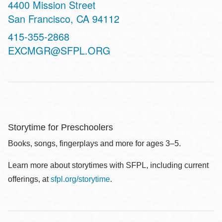
Address
4400 Mission Street
San Francisco
,
CA
94112
Contact
415-355-2868
Telephone
EXCMGR@SFPL.ORG
Storytime for Preschoolers
Books, songs, fingerplays and more for ages 3–5.
Learn more about storytimes with SFPL, including current
offerings, at
sfpl.org/storytime
.