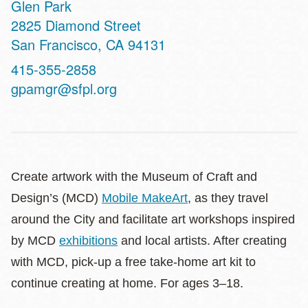
Glen Park
Address
2825 Diamond Street
San Francisco
,
CA
94131
Contact
415-355-2858
Telephone
gpamgr@sfpl.org
Create artwork with the Museum of Craft and
Design’s (MCD)
Mobile MakeArt
, as they travel
around the City and facilitate art workshops inspired
by MCD
exhibitions
and local artists. After creating
with MCD, pick-up a free take-home art kit to
continue creating at home. For ages 3–18.