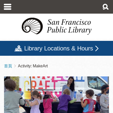
移
至
主
內
容
Library Locations & Hours
首頁
Activity: MakeArt
導
航
連
結