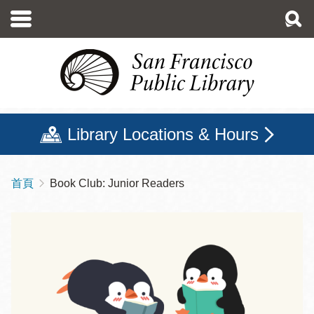
移
至
主
內
容
Library Locations & Hours
首頁
Book Club: Junior Readers
導
航
連
結