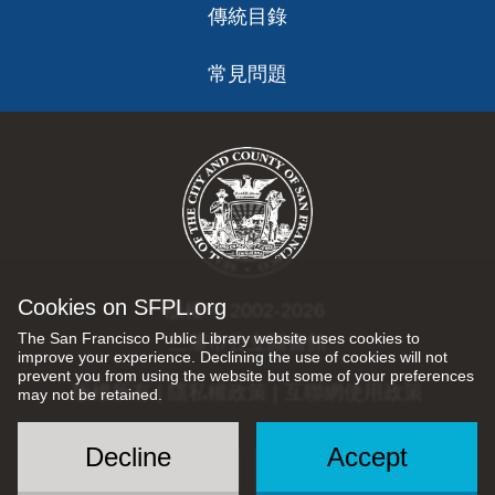
傳統目錄
常見問題
Cookies on SFPL.org
版權 © 2002-2026
The San Francisco Public Library website uses cookies to
三藩市公立圖書館
improve your experience. Declining the use of cookies will not
prevent you from using the website but some of your preferences
版權所有 |
隱私權政策
|
互聯網使用政策
may not be retained.
Decline
Accept
Social