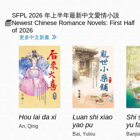
SFPL 2026 年上半年最新中文愛情小說
Newest Chinese Romance Novels: First Half
of 2026
更多中文新書
Hou lai da xi
Luan shi xiao
Shi 
yao pu
yu f
An, Qing
Bai, Yulou
Banji