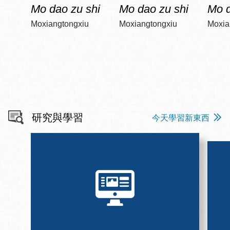
Mo dao zu shi
Mo dao zu shi
Mo d
Moxiangtongxiu
Moxiangtongxiu
Moxia
研究與學習
今天學習新東西