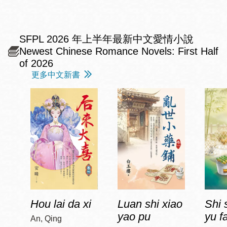
SFPL 2026 年上半年最新中文愛情小說
Newest Chinese Romance Novels: First Half
of 2026
更多中文新書
Hou lai da xi
Luan shi xiao
Shi 
yao pu
yu f
An, Qing