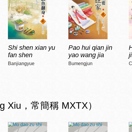
Shi shen xian yu
Pao hui qian jin
H
fan shen
yao wang jia
j
Banjiangyue
Bumengjun
C
ng Xiu，常簡稱 MXTX）