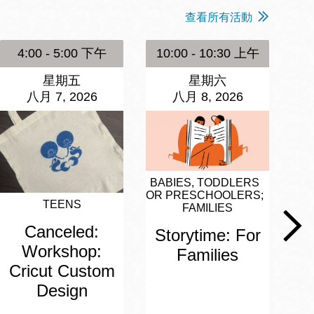
查看所有活動
4:00 - 5:00 下午
10:00 - 10:30 上午
1
星期五
星期六
八月 7, 2026
八月 8, 2026
BABIES, TODDLERS
OR PRESCHOOLERS
BA
TEENS
FAMILIES
OR
Canceled:
Storytime: For
A
Workshop:
Families
Cricut Custom
Design