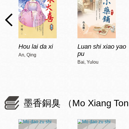
Hou lai da xi
Luan shi xiao yao
pu
An, Qing
Bai, Yulou
墨香銅臭 （Mo Xiang To