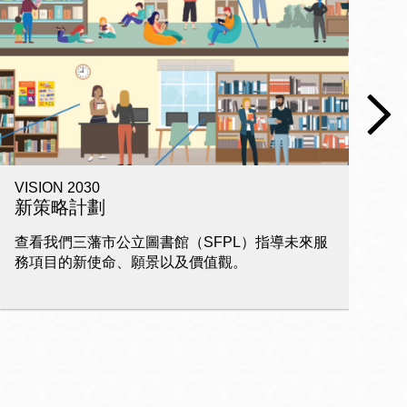
VISION 2030
電
新策略計劃
查看我們三藩市公立圖書館（SFPL）指導未來服
家
務項目的新使命、願景以及價值觀。
習