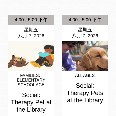
訪谷區圖書分館
Portola寳多拉區
圖書分館
4:00 - 5:00 下午
4:00 - 5:00 下午
West Portal 圖
書分館
星期五
星期五
Potrero 寳翠麗
八月 7, 2026
八月 7, 2026
山圖書分館
Western
Addition 西增區
Presidio 普西迪
圖書分館
奧圖書分館
虛擬圖書館
FAMILIES
ALL AGES
ELEMENTARY
Social:
SCHOOL AGE
流動圖書館/ 流
Therapy Pets
Social:
動外展服務
at the Library
Therapy Pet at
the Library