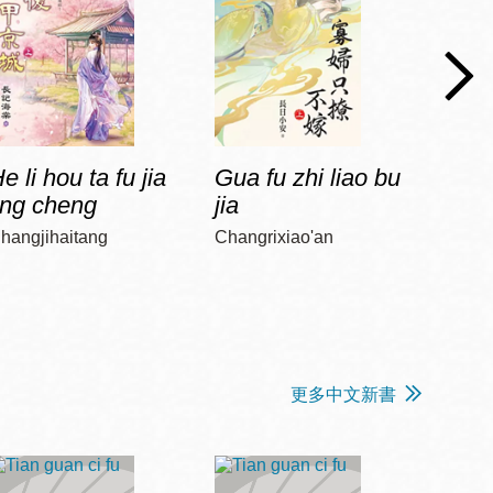
e li hou ta fu jia
Gua fu zhi liao bu
Jia 
ing cheng
jia
diao
hangjihaitang
Changrixiao'an
Chun, 
更多中文新書