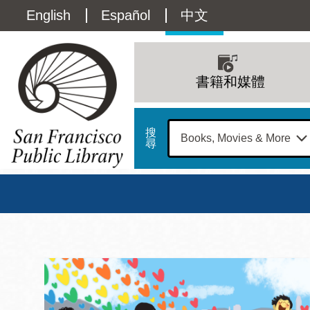
移
Language
English
Español
中文
至
主
switcher
內
Main
容
(Content)
navigation
書籍和媒體
搜
尋
總圖
書館
三藩市公立圖書館主
Address
100
星期日
星期一
星
Larkin
12 下午 - 6 下午
9 上午 - 6 下午
9 
Street