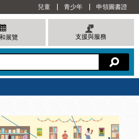
Utility
兒童
青少年
申領圖書證
Menu
支援與服務
和展覽
分館主頁
星期六
 下午
10 上午 - 6 下午
查看所有