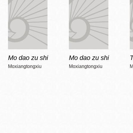
Mo dao zu shi
Mo dao zu shi
T
Moxiangtongxiu
Moxiangtongxiu
M