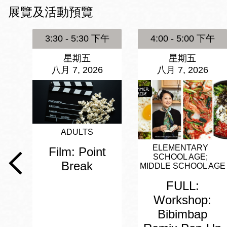
Mission米慎區
展覽及活動預覽
Chinatown 華埠/
圖書分館
麥禮謙圖書分館
3:30 - 5:30 下午
4:00 - 5:00 下午
Mission Bay 米
星期五
星期五
Eureka Valley 尤
慎灣區圖書分館
八月 7, 2026
八月 7, 2026
里卡谷/Harvey
Milk 紀念圖書分
Noe Valley
館
/Sally Brunn 諾
谷區圖書分館
ADULTS
Excelsior圖書分
館
ELEMENTARY
Film: Point
North Beach北
SCHOOL AGE
Break
岸區圖書分館
MIDDLE SCHOOL AGE
Glen Park 格倫
FULL:
公園區圖書分館
Workshop:
Bibimbap