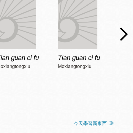
ian guan ci fu
Tian guan ci fu
Tian 
oxiangtongxiu
Moxiangtongxiu
Moxia
今天學習新東西