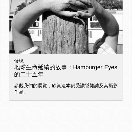
Ocean View 海
Richmond/參議
景區圖書分館
員 Milton Marks
列治文區圖書分
館
發現
OMI 流動圖書館
地球生命延續的故事：Hamburger Eyes
的二十五年
Sunset日落區圖
Ortega 圖書分館
書分館
參觀我們的展覽，欣賞這本備受讚譽雜誌及其攝影
作品。
Park 圖書分館
Treasure Island
金銀島借書亭
Parkside 圖書分
館
Visitacion Valley