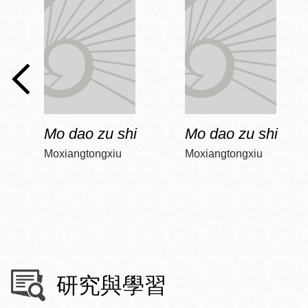
Mo dao zu shi
Mo dao zu shi
Moxiangtongxiu
Moxiangtongxiu
研究與學習