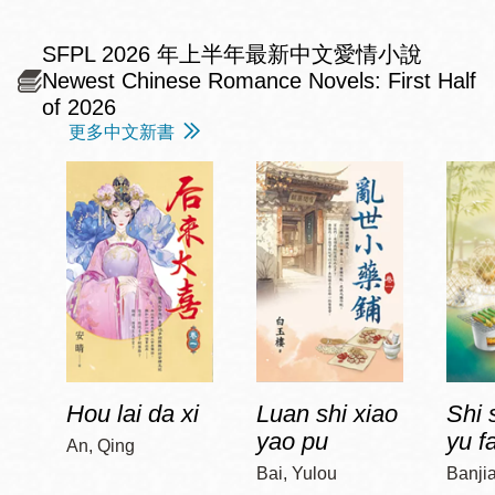
SFPL 2026 年上半年最新中文愛情小說
Newest Chinese Romance Novels: First Half
of 2026
更多中文新書
Hou lai da xi
Luan shi xiao
Shi 
yao pu
yu f
An, Qing
Bai, Yulou
Banji