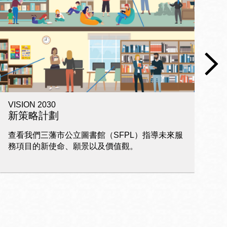
VISION 2030
電
新策略計劃
查看我們三藩市公立圖書館（SFPL）指導未來服
家
務項目的新使命、願景以及價值觀。
習