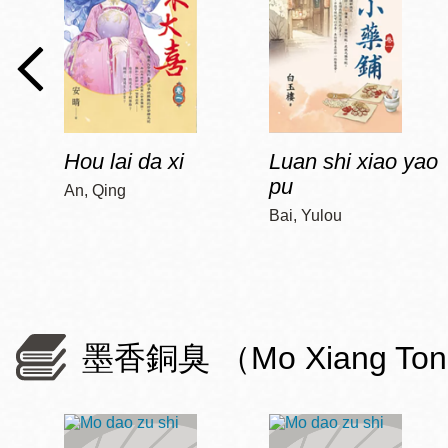
Hou lai da xi
Luan shi xiao yao
pu
An, Qing
Bai, Yulou
墨香銅臭 （Mo Xiang To