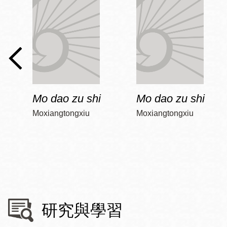
Mo dao zu shi
Mo dao zu shi
Moxiangtongxiu
Moxiangtongxiu
研究與學習