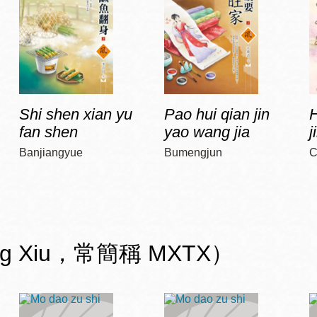
Shi shen xian yu
Pao hui qian jin
H
fan shen
yao wang jia
j
Banjiangyue
Bumengjun
C
ng Xiu，常簡稱 MXTX）