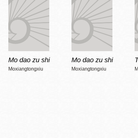
Mo dao zu shi
Mo dao zu shi
T
Moxiangtongxiu
Moxiangtongxiu
M