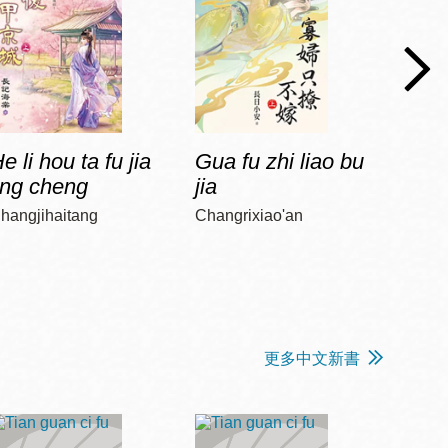
e li hou ta fu jia
Gua fu zhi liao bu
Jia 
ing cheng
jia
diao
hangjihaitang
Changrixiao'an
Chun, 
更多中文新書