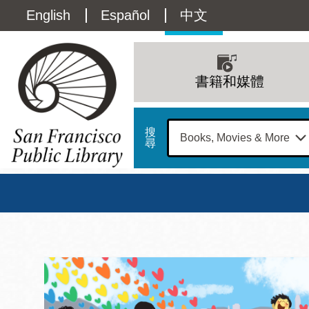
移
Language
English
Español
中文
至
主
switcher
內
Main
容
(Content)
navigation
書籍和媒體
搜
尋
總圖
書館
三藩市公立圖書館主
Address
100
星期日
星期一
星
Larkin
12 下午 - 6 下午
9 上午 - 6 下午
9 
Street