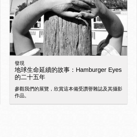
Ocean View 海
Richmond/參議
景區圖書分館
員 Milton Marks
列治文區圖書分
館
發現
OMI 流動圖書館
地球生命延續的故事：Hamburger Eyes
的二十五年
Sunset日落區圖
Ortega 圖書分館
書分館
參觀我們的展覽，欣賞這本備受讚譽雜誌及其攝影
作品。
Park 圖書分館
Treasure Island
金銀島借書亭
Parkside 圖書分
館
Visitacion Valley