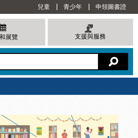
Utility
兒童
青少年
申領圖書證
Menu
支援與服務
和展覽
分館主頁
星期六
 下午
10 上午 - 6 下午
查看所有