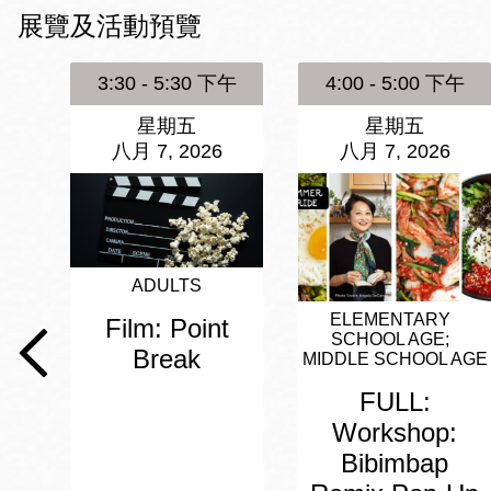
Mission米慎區
展覽及活動預覽
Chinatown 華埠/
圖書分館
麥禮謙圖書分館
3:30 - 5:30 下午
4:00 - 5:00 下午
Mission Bay 米
星期五
星期五
Eureka Valley 尤
慎灣區圖書分館
八月 7, 2026
八月 7, 2026
里卡谷/Harvey
Milk 紀念圖書分
Noe Valley
館
/Sally Brunn 諾
谷區圖書分館
ADULTS
Excelsior圖書分
館
ELEMENTARY
Film: Point
North Beach北
SCHOOL AGE
Break
岸區圖書分館
MIDDLE SCHOOL AGE
Glen Park 格倫
FULL:
公園區圖書分館
Workshop:
Bibimbap