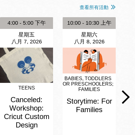
查看所有活動
4:00 - 5:00 下午
10:00 - 10:30 上午
1
星期五
星期六
八月 7, 2026
八月 8, 2026
BABIES, TODDLERS
OR PRESCHOOLERS
BA
TEENS
FAMILIES
OR
Canceled:
Storytime: For
A
Workshop:
Families
Cricut Custom
Design