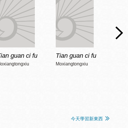
ian guan ci fu
Tian guan ci fu
Tian 
oxiangtongxiu
Moxiangtongxiu
Moxia
今天學習新東西