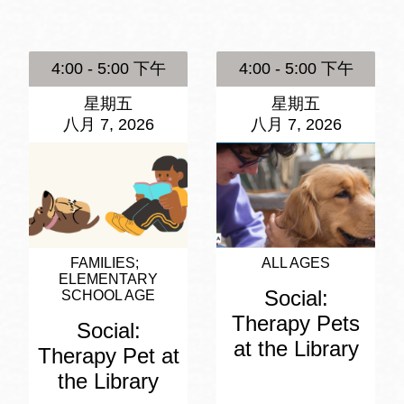
訪谷區圖書分館
Portola寳多拉區
圖書分館
4:00 - 5:00 下午
4:00 - 5:00 下午
West Portal 圖
書分館
星期五
星期五
Potrero 寳翠麗
八月 7, 2026
八月 7, 2026
山圖書分館
Western
Addition 西增區
Presidio 普西迪
圖書分館
奧圖書分館
虛擬圖書館
FAMILIES
ALL AGES
ELEMENTARY
Social:
SCHOOL AGE
流動圖書館/ 流
Therapy Pets
Social:
動外展服務
at the Library
Therapy Pet at
the Library