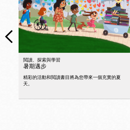
San
Francisco
,
CA
94102
總圖書館
Golden Gate
Valley 圖書分館
Anza 圖書分館
閲讀、探索與學習
Ingleside 英格賽
暑期邁步
區圖書分館
Bayview /Linda
精彩的活動和閲讀書目將為您帶來一個充實的夏
Brooks-Burton
天。
灣景區圖書分館
Marina 圖書分館
Bernal Heights
Merced 圖書分
貝納崗區圖書分
館
館