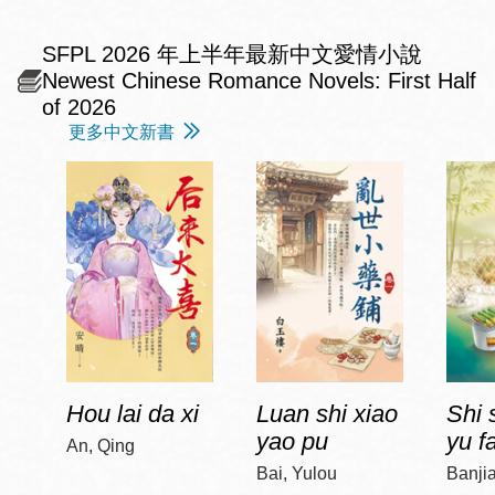
SFPL 2026 年上半年最新中文愛情小說
Newest Chinese Romance Novels: First Half
of 2026
更多中文新書
Hou lai da xi
Luan shi xiao
Shi 
yao pu
yu f
An, Qing
Bai, Yulou
Banji