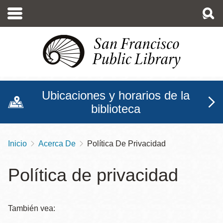
Pasar
al
contenido
principal
Ubicaciones y horarios de la
biblioteca
Inicio
Acerca De
Política De Privacidad
Sobrescribir
enlaces
Política de privacidad
de
ayuda
También vea:
a