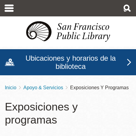
Pasar
al
contenido
principal
Ubicaciones y horarios de la
biblioteca
Inicio
Apoyo & Servicios
Exposiciones Y Programas
Sobrescribir
enlaces
Exposiciones y
de
programas
ayuda
a