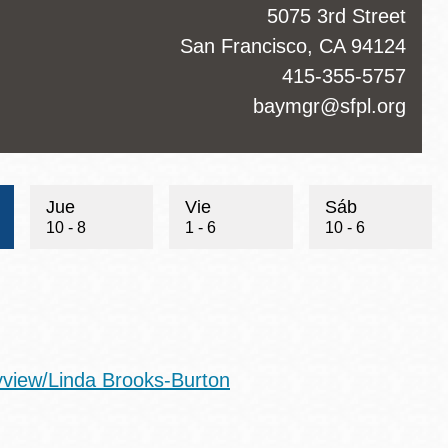
ss
5075 3rd Street
San Francisco
,
CA
94124
ct
415-355-5757
hone
ct
baymgr@sfpl.org
Jue
Vie
Sáb
10 - 8
1 - 6
10 - 6
yview/Linda Brooks-Burton