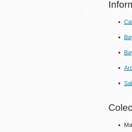
Infor
Ca
Ba
Ba
Arc
Sa
Colec
Ma