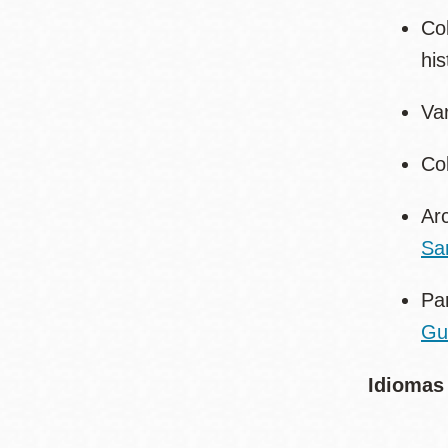
Col
his
Va
Co
Arc
Sa
Par
Gu
Idiomas 