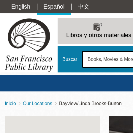
Pasar
Language
English
Español
中文
al
contenido
switcher
principal
Main
(Content)
navigation
Libros y otros materiales
Buscar
Inicio
Our Locations
Bayview/Linda Brooks-Burton
Sobrescribir
Biblioteca Central
Dom
enlaces
Address
100 Larkin Street
San Francisco
,
CA
94102
12 - 6
de
Contact
415-557-4400