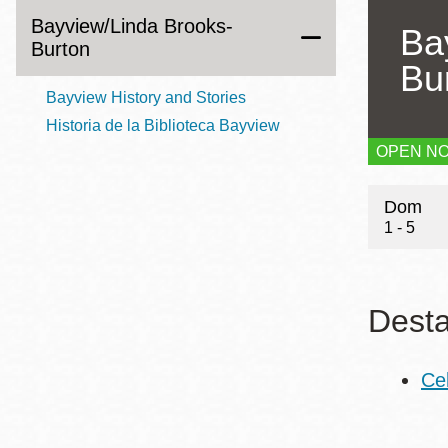
Mission
Bayview/Linda Brooks-
Ba
Burton
Excelsior
Bu
Noe Valley
Bayview History and Stories
Glen Park
Historia de la Biblioteca Bayview
North Beach
OPEN N
Hour
Golden Gate
Valley
Dom
1 - 5
Dest
Ce