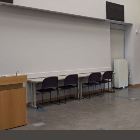
Ocean View
Richmond
Biblioteca
Sunset
Ambulante OMI
Treasure Island
Ortega
Visitacion Valley
Park
West Portal
Parkside
Western
Portola
Addition