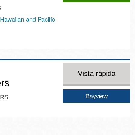
S
Hawaiian and Pacific
Vista rápida
ers
Bayview
ERS