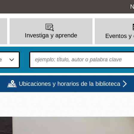
Uti
N
M
Investiga y aprende
Eventos y 
To find?
Ubicaciones y horarios de la biblioteca
Lun
Mar
Mié
Jue
Vie
Sáb
9 - 6
9 - 8
9 - 8
9 - 8
12 - 6
10 - 6