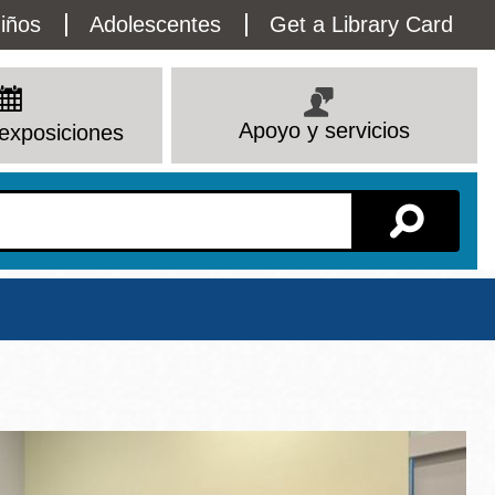
lity
iños
Adolescentes
Get a Library Card
enu
Apoyo y servicios
exposiciones
Sucursal
Ver todas