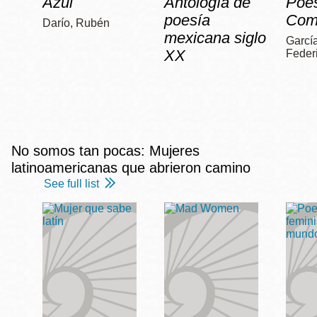
Azul
Antología de
Poe
poesía
Com
Darío, Rubén
mexicana siglo
García
XX
Feder
No somos tan pocas: Mujeres
latinoamericanas que abrieron camino
See full list