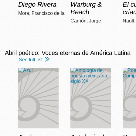
Diego Rivera
Warburg &
El c
Beach
cria
Mora, Francisco de la
Carrión, Jorge
Nault
Abril poético: Voces eternas de América Latina
See full list