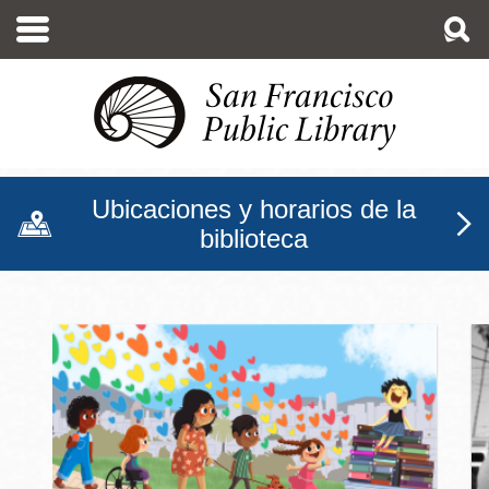
Pasar
al
contenido
principal
Ubicaciones y horarios de la
biblioteca
Biblioteca Pública de San F