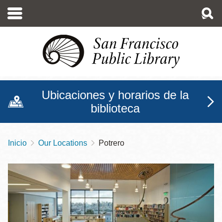
Pasar
al
contenido
principal
Ubicaciones y horarios de la
biblioteca
Inicio
Our Locations
Potrero
Sobrescribir
enlaces
de
ayuda
a