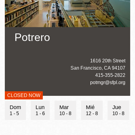
la
navegación
Potrero
Address
1616 20th Street
San Francisco
,
CA
94107
Contact
415-355-2822
Telephone
Contact
potmgr@sfpl.org
Email
CLOSED NOW
Hours
Dom
Lun
Mar
Mié
Jue
1 - 5
1 - 6
10 - 8
12 - 8
10 - 8