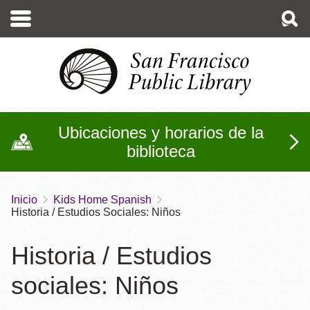
Pasar
al
contenido
principal
Ubicaciones y horarios de la
biblioteca
Inicio
Kids Home Spanish
Sobrescribir
Historia / Estudios Sociales: Niños
enlaces
de
Historia / Estudios
ayuda
sociales: Niños
a