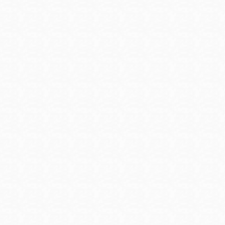
Mission
Excelsior
Noe Valley
Glen Park
North Beach
Golden Gate
Valley