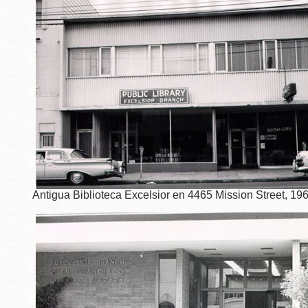
Potrero
Biblioteca virtual
Presidio
Bibliotecas
Ambulantes
Antigua Biblioteca Excelsior en 4465 Mission Street, 19