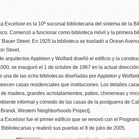
ca Excelsior es la 10ª sucursal bibliotecaria del sistema de la B
Ocean View
Richmond
co. Comenzó a funcionar como biblioteca móvil y la primera bibl
7 Bauer Street. En 1925 la biblioteca se trasladó a Ocean Aven
Biblioteca
Sunset
n Street.
Ambulante OMI
de arquitectos Appleton y Wolfard diseñó el edificio y la constr
000, se inauguró el 1 de octubre de 1967 en la actual dirección.
Treasure Island
s una de las ocho bibliotecas diseñadas por Appleton y Wolfard
Ortega
recen casas residenciales que instituciones. Los detalles caract
Visitacion Valley
s de madera, grandes acristalamientos, patios, chimeneas y rinc
Park
mbiente informal y cómodo de las casas de la postguerra de Calif
West Portal
 Brandi, Western Neighborhoods Project].
Parkside
ca Excelsior fue el primer edificio que se renovó con el Progra
Western
Bibliotecarias y reabrió sus puertas el 8 de julio de 2005.
Portola
Addition