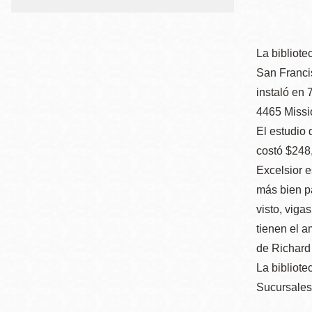
Telephone
ayuda
a
La bibliote
la
Biblioteca
Ingleside
San Francis
Central
navegación
instaló en 
Marina
4465 Missio
Anza
El estudio 
costó $248,
Merced
Excelsior e
Bayview
más bien pa
Misión
visto, viga
Bernal Heights
tienen el a
Mission Bay
de Richard
Chinatown
La bibliote
Biblioteca
Sucursales 
Eureka Valley
Ambulante