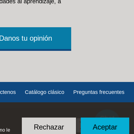
dades al aprendizaje, a
Danos tu opinión
ctenos
Catálogo clásico
Preguntas frecuentes
Chat
Social
with US
Rechazar
Aceptar
no le