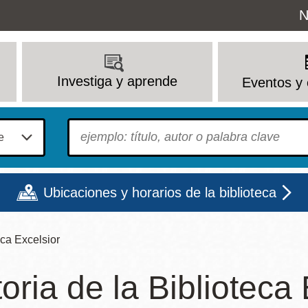
Uti
N
M
Investiga y aprende
Eventos y 
To find?
Ubicaciones y horarios de la biblioteca
eca Excelsior
Lun
Mar
Mié
Jue
Vie
Sáb
toria de la Biblioteca
9 - 6
9 - 8
9 - 8
9 - 8
12 - 6
10 - 6