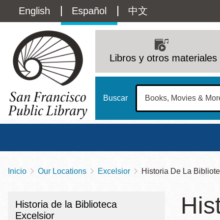
Pasar
Language
English
Español
中文
al
contenido
switcher
principal
Main
(Content)
navigation
Libros y otros materiales
Buscar
Inicio
Our Locations
Excelsior
Historia De La Bibliot
Sobrescribir
Biblioteca Central
Dom
enlaces
His
Address
100 Larkin Street
San Francisco
,
CA
94102
12 - 6
Historia de la Biblioteca
de
Contact
415-557-4400
Excelsior