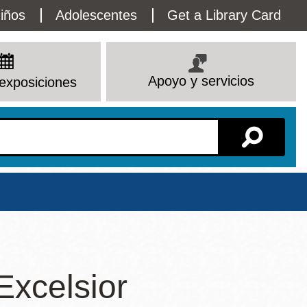
lity
iños
Adolescentes
Get a Library Card
enu
Apoyo y servicios
exposiciones
Sucursal
 Excelsior
Ver todas