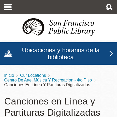
Pasar
al
contenido
principal
Ubicaciones y horarios de la
biblioteca
Inicio
Our Locations
Sobrescribir
Centro De Arte, Música Y Recreación - 4to Piso
enlaces
Canciones En Línea Y Partituras Digitalizadas
de
Canciones en Línea y
ayuda
Partituras Digitalizadas
a